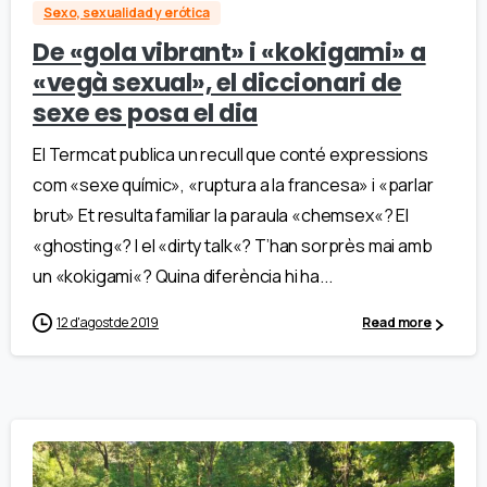
Sexo, sexualidad y erótica
De «gola vibrant» i «kokigami» a
«vegà sexual», el diccionari de
sexe es posa el dia
El Termcat publica un recull que conté expressions
com «sexe químic», «ruptura a la francesa» i «parlar
brut» Et resulta familiar la paraula «chemsex«? El
«ghosting«? I el «dirty talk«? T’han sorprès mai amb
un «kokigami«? Quina diferència hi ha...
12 d'agost de 2019
Read more