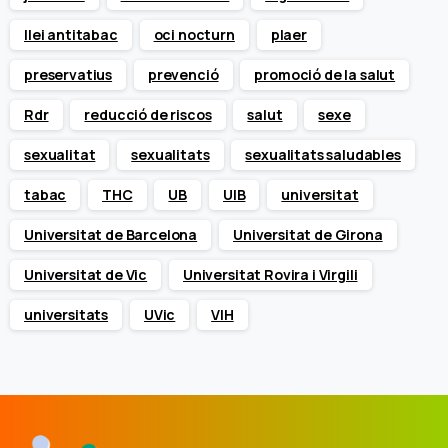
llei antitabac
oci nocturn
plaer
preservatius
prevenció
promoció de la salut
Rdr
reducció de riscos
salut
sexe
sexualitat
sexualitats
sexualitats saludables
tabac
THC
UB
UIB
universitat
Universitat de Barcelona
Universitat de Girona
Universitat de Vic
Universitat Rovira i Virgili
universitats
UVic
VIH