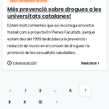
Sexo, sexualidad y erótica
Més prevenció sobre drogues a les
universitats catalanes!
Estem molt contentes que es reconegui el nostre
treball com a projecte En Plenes Facultats, perquè
estem des del 1999 dedicades a la prevenció i
reducció de riscos en el consum de drogues i la
promoció de les sexualitats saludables...
8 de gener de 2019
Read more
1
2
…
6
7
8
9
10