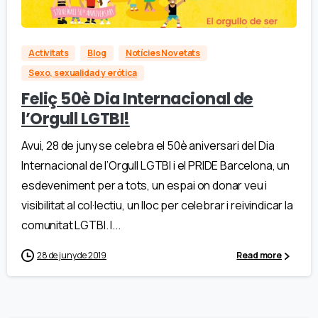
Activitats
Blog
Notícies Novetats
Sexo, sexualidad y erótica
Feliç 50è Dia Internacional de
l’Orgull LGTBI!
Avui, 28 de juny se celebra el 50è aniversari del Dia
Internacional de l’Orgull LGTBI i el PRIDE Barcelona, un
esdeveniment per a tots, un espai on donar veu i
visibilitat al col·lectiu, un lloc per celebrar i reivindicar la
comunitat LGTBI. I...
28 de juny de 2019
Read more