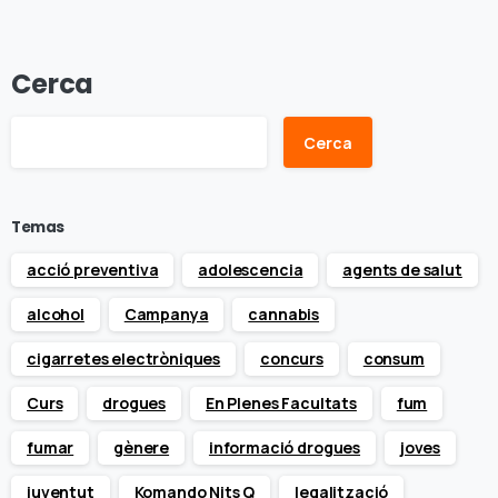
Cerca
Cerca
Temas
acció preventiva
adolescencia
agents de salut
alcohol
Campanya
cannabis
cigarretes electròniques
concurs
consum
Curs
drogues
En Plenes Facultats
fum
fumar
gènere
informació drogues
joves
juventut
Komando Nits Q
legalització