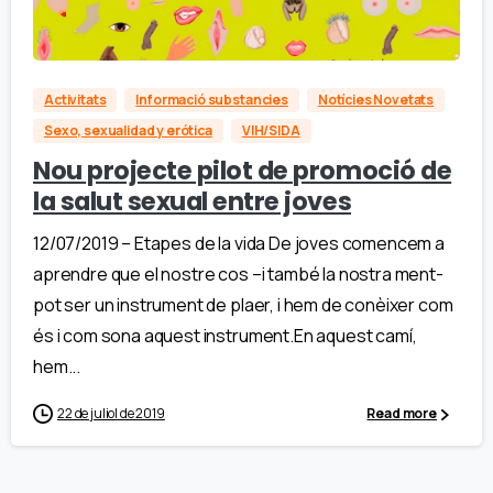
Activitats
Informació substancies
Notícies Novetats
Sexo, sexualidad y erótica
VIH/SIDA
Nou projecte pilot de promoció de
la salut sexual entre joves
12/07/2019 – Etapes de la vida De joves comencem a
aprendre que el nostre cos –i també la nostra ment-
pot ser un instrument de plaer, i hem de conèixer com
és i com sona aquest instrument.En aquest camí,
hem...
22 de juliol de 2019
Read more