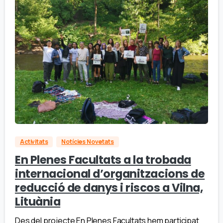
Activitats
Notícies Novetats
En Plenes Facultats a la trobada
internacional d’organitzacions de
reducció de danys i riscos a Vilna,
Lituània
Des del projecte En Plenes Facultats hem participat