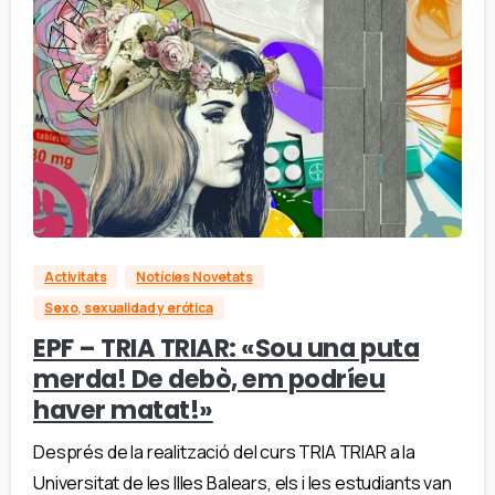
Activitats
Notícies Novetats
Sexo, sexualidad y erótica
EPF – TRIA TRIAR: «Sou una puta
merda! De debò, em podríeu
haver matat!»
Després de la realització del curs TRIA TRIAR a la
Universitat de les Illes Balears, els i les estudiants van