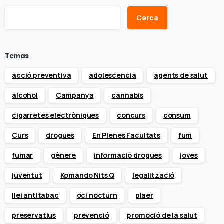
Cerca
Temas
acció preventiva
adolescencia
agents de salut
alcohol
Campanya
cannabis
cigarretes electròniques
concurs
consum
Curs
drogues
En Plenes Facultats
fum
fumar
gènere
informació drogues
joves
juventut
Komando Nits Q
legalització
llei antitabac
oci nocturn
plaer
preservatius
prevenció
promoció de la salut