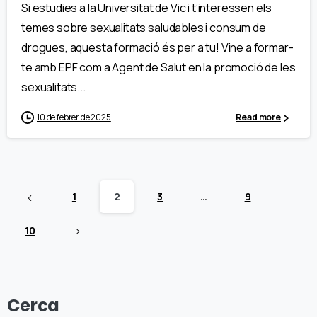
Si estudies a la Universitat de Vic i t’interessen els
temes sobre sexualitats saludables i consum de
drogues, aquesta formació és per a tu! Vine a formar-
te amb EPF com a Agent de Salut en la promoció de les
sexualitats...
10 de febrer de 2025
Read more
1
2
3
…
9
10
Cerca