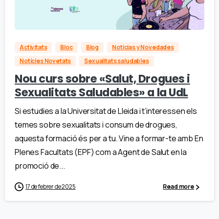
Activitats
Bloc
Blog
Noticias y Novedades
Notícies Novetats
Sexualitats saludables
Nou curs sobre «Salut, Drogues i
Sexualitats Saludables» a la UdL
Si estudies a la Universitat de Lleida i t’interessen els
temes sobre sexualitats i consum de drogues,
aquesta formació és per a tu. Vine a formar-te amb En
Plenes Facultats (EPF) com a Agent de Salut en la
promoció de...
17 de febrer de 2025
Read more