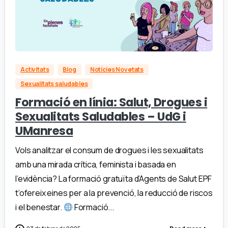
Activitats
Blog
Notícies Novetats
Sexualitats saludables
Formació en línia: Salut, Drogues i
Sexualitats Saludables – UdG i
UManresa
Vols analitzar el consum de drogues i les sexualitats
amb una mirada crítica, feminista i basada en
l’evidència? La formació gratuïta d’Agents de Salut EPF
t’ofereix eines per a la prevenció, la reducció de riscos
i el benestar.
Formació...