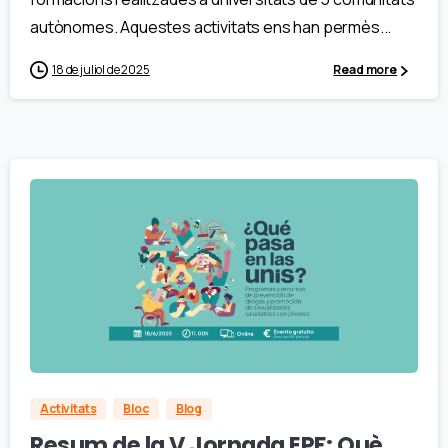
autònomes. Aquestes activitats ens han permès...
18 de juliol de 2025
Read more
Activitats
Bloc
Blog
Resum de la V Jornada EPF: Què