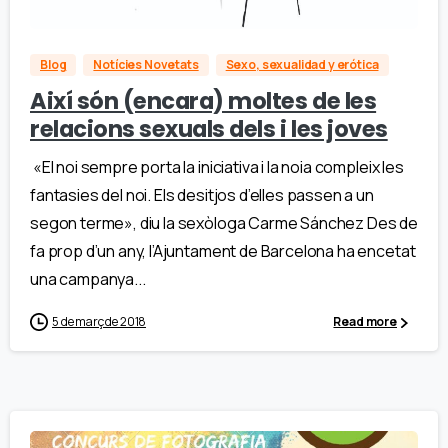
Blog
Notícies Novetats
Sexo, sexualidad y erótica
Així són (encara) moltes de les
relacions sexuals dels i les joves
«El noi sempre porta la iniciativa i la noia compleix les
fantasies del noi. Els desitjos d’elles passen a un
segon terme», diu la sexòloga Carme Sánchez Des de
fa prop d’un any, l’Ajuntament de Barcelona ha encetat
una campanya...
5 de març de 2018
Read more