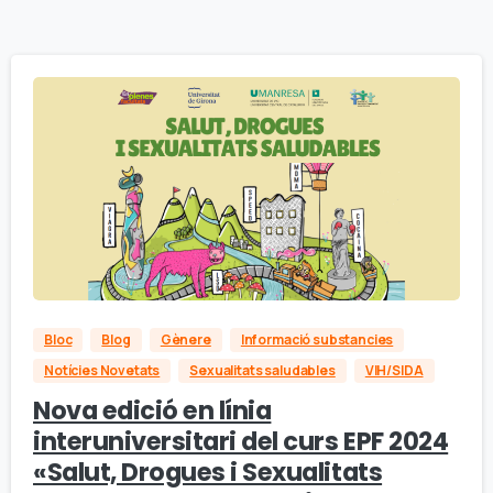
Bloc
Blog
Gènere
Informació substancies
Notícies Novetats
Sexualitats saludables
VIH/SIDA
Nova edició en línia
interuniversitari del curs EPF 2024
«Salut, Drogues i Sexualitats