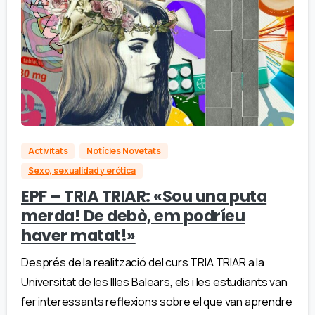
Activitats
Notícies Novetats
Sexo, sexualidad y erótica
EPF – TRIA TRIAR: «Sou una puta
merda! De debò, em podríeu
haver matat!»
Després de la realització del curs TRIA TRIAR a la
Universitat de les Illes Balears, els i les estudiants van
fer interessants reflexions sobre el que van aprendre