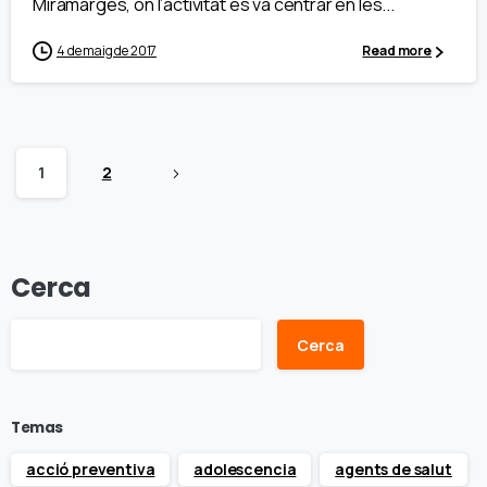
Miramarges, on l’activitat es va centrar en les...
4 de maig de 2017
Read more
1
2
Cerca
Cerca
Temas
acció preventiva
adolescencia
agents de salut