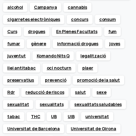
alcohol
Campanya
cannabis
cigarretes electròniques
concurs
consum
Curs
drogues
En Plenes Facultats
fum
fumar
gènere
informació drogues
joves
juventut
Komando Nits Q
legalització
llei antitabac
oci nocturn
plaer
preservatius
prevenció
promoció de la salut
Rdr
reducció de riscos
salut
sexe
sexualitat
sexualitats
sexualitats saludables
tabac
THC
UB
UIB
universitat
Universitat de Barcelona
Universitat de Girona