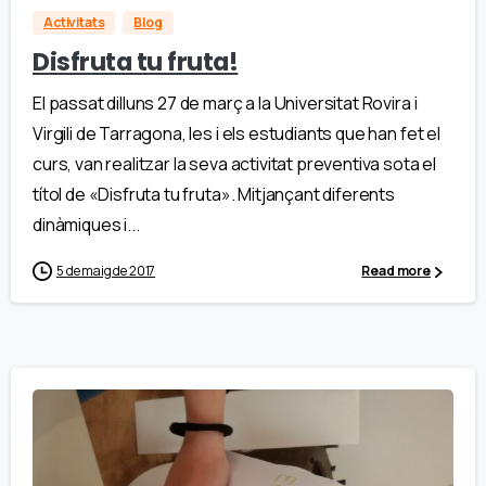
Activitats
Blog
Disfruta tu fruta!
El passat dilluns 27 de març a la Universitat Rovira i
Virgili de Tarragona, les i els estudiants que han fet el
curs, van realitzar la seva activitat preventiva sota el
títol de «Disfruta tu fruta». Mitjançant diferents
dinàmiques i...
5 de maig de 2017
Read more