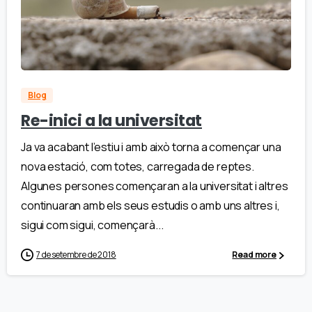
Blog
Re-inici a la universitat
Ja va acabant l’estiu i amb això torna a començar una
nova estació, com totes, carregada de reptes.
Algunes persones començaran a la universitat i altres
continuaran amb els seus estudis o amb uns altres i,
sigui com sigui, començarà...
7 de setembre de 2018
Read more