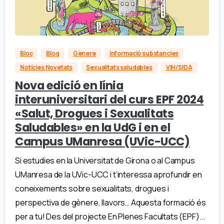
Bloc
Blog
Gènere
Informació substancies
Notícies Novetats
Sexualitats saludables
VIH/SIDA
Nova edició en línia
interuniversitari del curs EPF 2024
«Salut, Drogues i Sexualitats
Saludables» en la UdG i en el
Campus UManresa (UVic-UCC)
Si estudies en la Universitat de Girona o al Campus
UManresa de la UVic-UCC i t’interessa aprofundir en
coneixements sobre sexualitats, drogues i
perspectiva de gènere, llavors… Aquesta formació és
per a tu! Des del projecte En Plenes Facultats (EPF)...