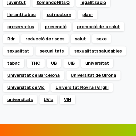
juventut
Komando Nits Q
legalització
llei antitabac
oci nocturn
plaer
preservatius
prevenció
promoció de la salut
Rdr
reducció de riscos
salut
sexe
sexualitat
sexualitats
sexualitats saludables
tabac
THC
UB
UIB
universitat
Universitat de Barcelona
Universitat de Girona
Universitat de Vic
Universitat Rovira i Virgili
universitats
UVic
VIH