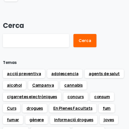
Cerca
Cerca
Temas
acció preventiva
adolescencia
agents de salut
alcohol
Campanya
cannabis
cigarretes electròniques
concurs
consum
Curs
drogues
En Plenes Facultats
fum
fumar
gènere
informació drogues
joves