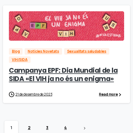
Blog
Notícies Novetats
Sexualitats saludables
VIH/SIDA
Campanya EPF: Dia Mundial de la
SIDA «El VIH ja no és un enigma»
21 de desembre de 2023
Read more
1
2
3
4