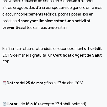
prevenció i reducció de riscos en el consum d’alcohol i
altres drogues des d’una perspectiva de gènere on, a més
d’adquirir coneixements teòrics, podràs posar-los en
pràctica
dissenyant i implementant una activitat
preventiva
al teu campus universitari.
En finalitzar el curs, obtindràs el reconeixement
d’1 crèdit
ECTS
de manera gratuïta i un
Certificat d’Agent de Salut
EPF
.
Dates:
del
25 de març
fins al 27 de abril 2024.
Horari:
de
16 a 18
(excepte 27 d’abril, pel matí)