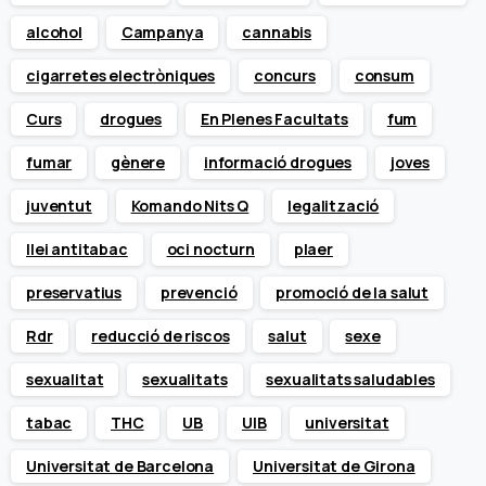
alcohol
Campanya
cannabis
cigarretes electròniques
concurs
consum
Curs
drogues
En Plenes Facultats
fum
fumar
gènere
informació drogues
joves
juventut
Komando Nits Q
legalització
llei antitabac
oci nocturn
plaer
preservatius
prevenció
promoció de la salut
Rdr
reducció de riscos
salut
sexe
sexualitat
sexualitats
sexualitats saludables
tabac
THC
UB
UIB
universitat
Universitat de Barcelona
Universitat de Girona