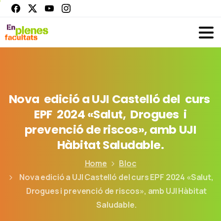
Nova
edició
a
UJI
Castelló
del
curs
EPF
2024
«Salut,
Drogues
i
prevenció
de
riscos»,
amb
UJI
Hàbitat
Saludable.
Home
Bloc
Nova edició a UJI Castelló del curs EPF 2024 «Salut,
Drogues i prevenció de riscos», amb UJI Hàbitat
Saludable.