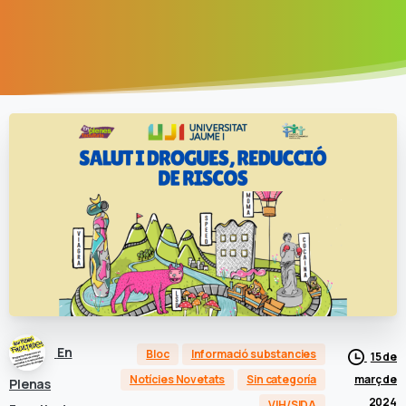
En
Bloc
Informació substancies
15 de
març de
Notícies Novetats
Sin categoría
Plenas
2024
VIH/SIDA