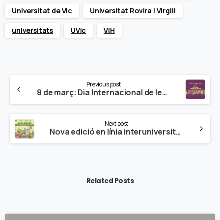
Universitat de Vic
Universitat Rovira i Virgili
universitats
UVic
VIH
Continue
Previous post
Reading
8 de març: Dia Internacional de les Dones
Next post
Nova edició en línia interuniversitari del curs EPF 2024 «Salut, Drogues i Sexualitats Saludables» en la UdG i en el Campus UManresa (UVic-UCC)
Related Posts