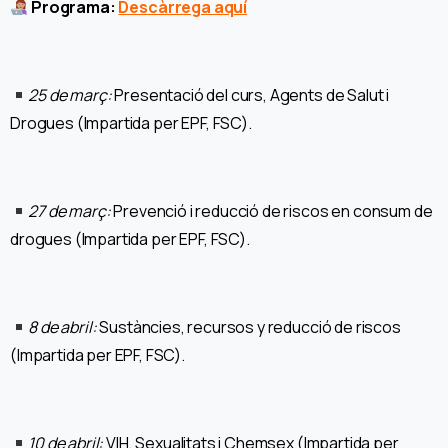
Programa:
Descàrrega aquí
25 de març
:
Presentació del curs, Agents de Salut i
Drogues
(Impartida per EPF, FSC).
27 de març:
Prevenció i reducció de riscos en consum de
drogues
(Impartida per EPF, FSC).
8 de abril:
Sustàncies, recursos y reducció de riscos
(Impartida per EPF, FSC).
10 de abril:
VIH, Sexualitats i Chemsex
(Impartida per