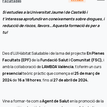
Facultades
Si estudies a la Universitat Jaume I de Castelló i
t’interessa aprofundir en coneixements sobre drogues, i
reducció de riscos, llavors… Aquesta formació és per a
tu!
Des d’UJI Hàbitat Saludable i de la ma del projecte
En Plenes
Facultats (EPF)
de la
Fundació Salut i Comunitat (FSC),
i
amb la col·laboració de
LAMBDA València
, t’oferim un curs
presencial
teòric pràctic que comença el
25 de març de
2024
de
16 a 18 hores
, fins al
27 de abril de 2024.
Vine a formar-te com a
Agent de Salut
en la promoció de la