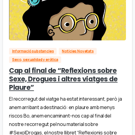
Informació substancies
Notícies Novetats
Sexo, sexualidad y erótica
Cap al final de “Reflexions sobre
Sexe, Drogues i altres viatges de
Plaure”
El recorregut del viatge ha estat interessant, però ja
anem arribant a destinació: en plaure amb menys
riscos Bo, anem encaminant-nos cap al final del
nostre recorregut pel nou material sobre
#SexoIDrogas, el nostre llibret “Reflexionis sobre