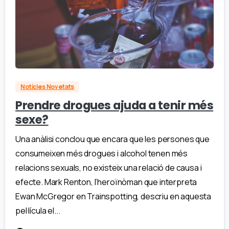
Notícies Novetats
Prendre drogues ajuda a tenir més
sexe?
Una anàlisi conclou que encara que les persones que
consumeixen més drogues i alcohol tenen més
relacions sexuals, no existeix una relació de causa i
efecte. Mark Renton, l’heroïnòman que interpreta
Ewan McGregor en Trainspotting, descriu en aquesta
pel·lícula el...