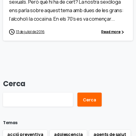
sexuals. Però què hi ha de cert? La nostra sexóloga
ens parla sobre aquest tema amb dues de les grans:
l’alcohol i la cocaïna. En els 70’s es va començar...
13 de juliol de 2016
Read more
Cerca
Cerca
Temas
acció preventiva
adolescencia
agents de salut