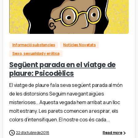
Informació substancies
Notícies Novetats
Sexo, sexualidad y erótica
Següent parada en el viatge de
plaure: Psicodèlics
El viatge de plaure fa la seva següent parada al món
de les distorsions Seguim navegant aigües
misterioses… Aquesta vegada hem arribat a un lloc
molt estrany. Les parets comencen a respirar, els
colors d’intensifiquen. El nostre cos és cada...
22 d'octubre de 2018
Read more