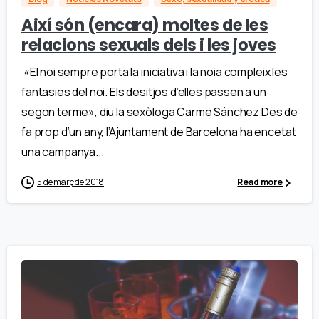
Així són (encara) moltes de les
relacions sexuals dels i les joves
«El noi sempre porta la iniciativa i la noia compleix les
fantasies del noi. Els desitjos d’elles passen a un
segon terme», diu la sexòloga Carme Sánchez Des de
fa prop d’un any, l’Ajuntament de Barcelona ha encetat
una campanya...
5 de març de 2018
Read more