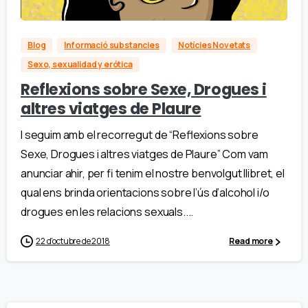
Blog
Informació substancies
Notícies Novetats
Sexo, sexualidad y erótica
Reflexions sobre Sexe, Drogues i
altres viatges de Plaure
I seguim amb el recorregut de “Reflexions sobre
Sexe, Drogues i altres viatges de Plaure” Com vam
anunciar ahir, per fi tenim el nostre benvolgut llibret, el
qual ens brinda orientacions sobre l’ús d’alcohol i/o
drogues en les relacions sexuals....
22 d'octubre de 2018
Read more