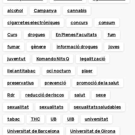
alcohol
Campanya
cannabis
cigarretes electròniques
concurs
consum
Curs
drogues
En Plenes Facultats
fum
fumar
gènere
informació drogues
joves
juventut
Komando Nits Q
legalització
llei antitabac
oci nocturn
plaer
preservatius
prevenció
promoció de la salut
Rdr
reducció de riscos
salut
sexe
sexualitat
sexualitats
sexualitats saludables
tabac
THC
UB
UIB
universitat
Universitat de Barcelona
Universitat de Girona