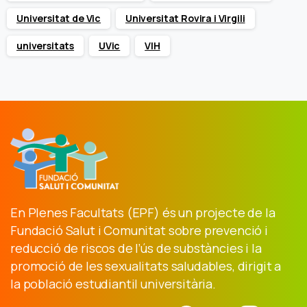
Universitat de Vic
Universitat Rovira i Virgili
universitats
UVic
VIH
En Plenes Facultats (EPF) és un projecte de la
Fundació Salut i Comunitat sobre prevenció i
reducció de riscos de l’ús de substàncies i la
promoció de les sexualitats saludables, dirigit a
la població estudiantil universitària.