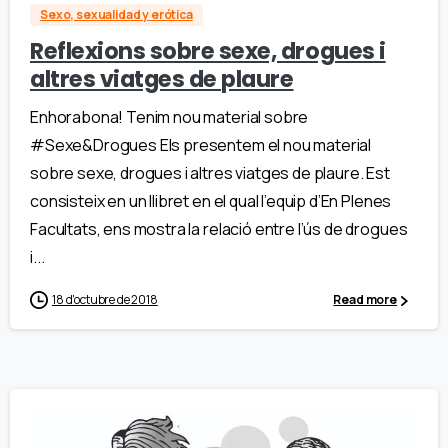
Sexo, sexualidad y erótica
Reflexions sobre sexe, drogues i
altres viatges de plaure
Enhorabona! Tenim nou material sobre
#Sexe&Drogues Els presentem el nou material
sobre sexe, drogues i altres viatges de plaure. Est
consisteix en un llibret en el qual l’equip d’En Plenes
Facultats, ens mostra la relació entre l’ús de drogues
i...
18 d'octubre de 2018
Read more