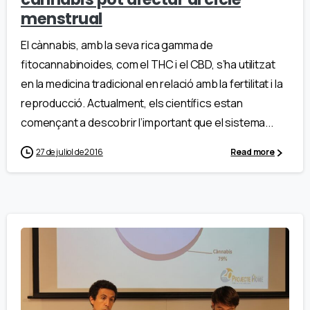
menstrual
El cànnabis, amb la seva rica gamma de
fitocannabinoides, com el THC i el CBD, s’ha utilitzat
en la medicina tradicional en relació amb la fertilitat i la
reproducció. Actualment, els científics estan
començant a descobrir l’important que el sistema...
27 de juliol de 2016
Read more