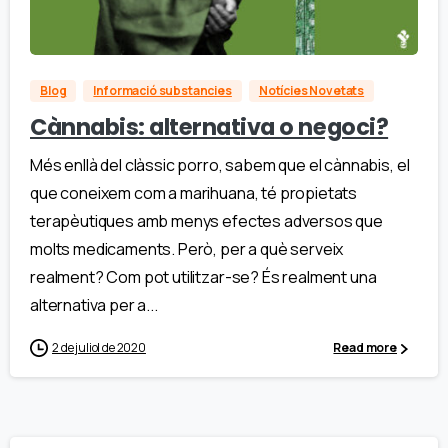
Blog
Informació substancies
Notícies Novetats
Cànnabis: alternativa o negoci?
Més enllà del clàssic porro, sabem que el cànnabis, el
que coneixem com a marihuana, té propietats
terapèutiques amb menys efectes adversos que
molts medicaments. Però, per a què serveix
realment? Com pot utilitzar-se? És realment una
alternativa per a...
2 de juliol de 2020
Read more