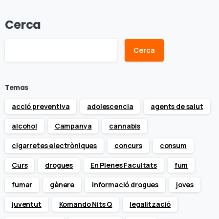
Cerca
Cerca
Temas
acció preventiva
adolescencia
agents de salut
alcohol
Campanya
cannabis
cigarretes electròniques
concurs
consum
Curs
drogues
En Plenes Facultats
fum
fumar
gènere
informació drogues
joves
juventut
Komando Nits Q
legalització