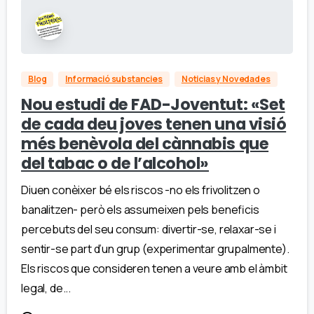
Blog
Informació substancies
Noticias y Novedades
Nou estudi de FAD-Joventut: «Set
de cada deu joves tenen una visió
més benèvola del cànnabis que
del tabac o de l’alcohol»
Diuen conèixer bé els riscos -no els frivolitzen o
banalitzen- però els assumeixen pels beneficis
percebuts del seu consum: divertir-se, relaxar-se i
sentir-se part d’un grup (experimentar grupalmente).
Els riscos que consideren tenen a veure amb el àmbit
legal, de...