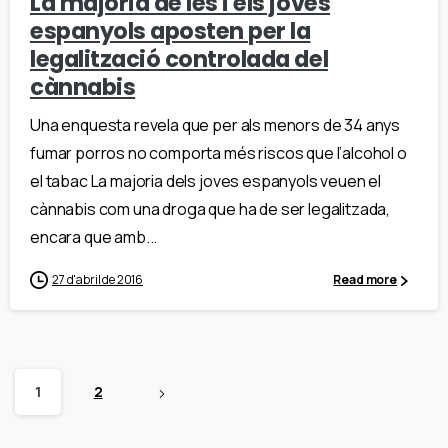
La majoria de les i els joves
espanyols aposten per la
legalització controlada del
cànnabis
Una enquesta revela que per als menors de 34 anys
fumar porros no comporta més riscos que l’alcohol o
el tabac La majoria dels joves espanyols veuen el
cànnabis com una droga que ha de ser legalitzada,
encara que amb...
27 d'abril de 2016
Read more
1
2