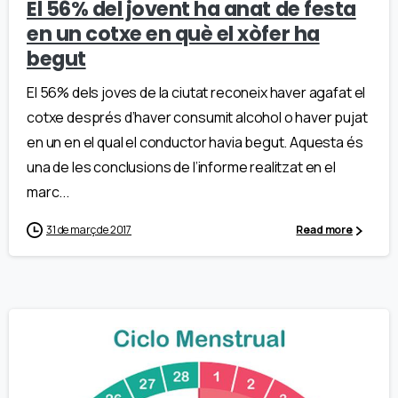
El 56% del jovent ha anat de festa
en un cotxe en què el xòfer ha
begut
El 56% dels joves de la ciutat reconeix haver agafat el
cotxe després d’haver consumit alcohol o haver pujat
en un en el qual el conductor havia begut. Aquesta és
una de les conclusions de l’informe realitzat en el
marc...
31 de març de 2017
Read more