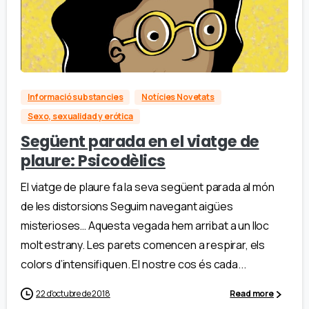
Informació substancies
Notícies Novetats
Sexo, sexualidad y erótica
Següent parada en el viatge de
plaure: Psicodèlics
El viatge de plaure fa la seva següent parada al món
de les distorsions Seguim navegant aigües
misterioses… Aquesta vegada hem arribat a un lloc
molt estrany. Les parets comencen a respirar, els
colors d’intensifiquen. El nostre cos és cada...
22 d'octubre de 2018
Read more