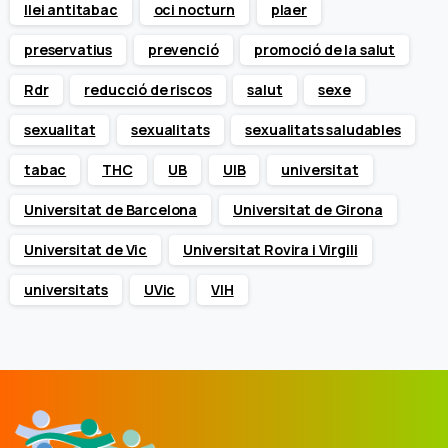
llei antitabac
oci nocturn
plaer
preservatius
prevenció
promoció de la salut
Rdr
reducció de riscos
salut
sexe
sexualitat
sexualitats
sexualitats saludables
tabac
THC
UB
UIB
universitat
Universitat de Barcelona
Universitat de Girona
Universitat de Vic
Universitat Rovira i Virgili
universitats
UVic
VIH