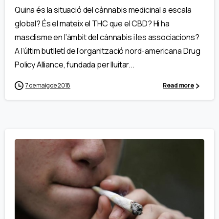
Quina és la situació del cànnabis medicinal a escala
global? És el mateix el THC que el CBD? Hi ha
masclisme en l’àmbit del cànnabis i les associacions?
A l’últim butlletí de l’organització nord-americana Drug
Policy Alliance, fundada per lluitar...
7 de maig de 2018
Read more