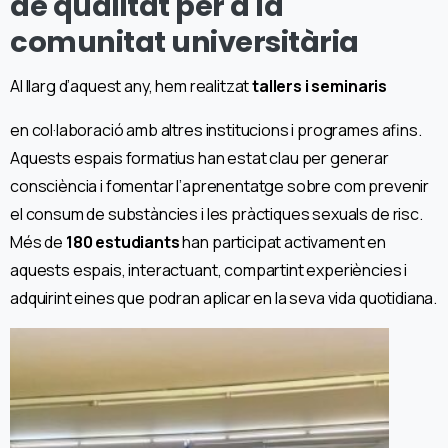
de qualitat per a la
comunitat universitària
Al llarg d’aquest any, hem realitzat
tallers i seminaris
en col·laboració amb altres institucions i programes afins.
Aquests espais formatius han estat clau per generar
consciència i fomentar l’aprenentatge sobre com prevenir
el consum de substàncies i les pràctiques sexuals de risc.
Més de
180 estudiants
han participat activament en
aquests espais, interactuant, compartint experiències i
adquirint eines que podran aplicar en la seva vida quotidiana.