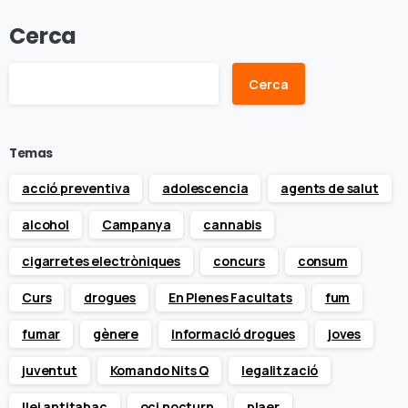
Cerca
Cerca
Temas
acció preventiva
adolescencia
agents de salut
alcohol
Campanya
cannabis
cigarretes electròniques
concurs
consum
Curs
drogues
En Plenes Facultats
fum
fumar
gènere
informació drogues
joves
juventut
Komando Nits Q
legalització
llei antitabac
oci nocturn
plaer