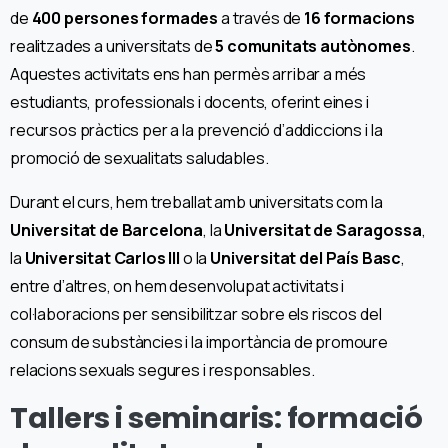
de
400 persones formades
a través de
16 formacions
realitzades a universitats de
5 comunitats autònomes
.
Aquestes activitats ens han permès arribar a més
estudiants, professionals i docents, oferint eines i
recursos pràctics per a la prevenció d’addiccions i la
promoció de sexualitats saludables.
Durant el curs, hem treballat amb universitats com la
Universitat de Barcelona
, la
Universitat de Saragossa
,
la
Universitat Carlos III
o la
Universitat del País Basc
,
entre d’altres, on hem desenvolupat activitats i
col·laboracions per sensibilitzar sobre els riscos del
consum de substàncies i la importància de promoure
relacions sexuals segures i responsables.
Tallers i seminaris: formació