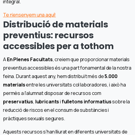
integral.
Te n’ensenyem una aquí!
Distribució de materials
preventius: recursos
accessibles per a tothom
A
En Plenes Facultats
, creiem que proporcionar materials
preventius accessibles és una part fonamental de la nostra
feina. Durant aquest any, hem distribuït més de
5.000
materials
entre les universitats col·laboradores, i això ha
permès a l’alumnat disposar de recursos com
preservatius
,
lubricants
i
fulletons informatius
sobre la
reducció de riscos en el consum de substàncies i
pràctiques sexuals segures.
Aquests recursos s’han lliurat en diferents universitats de