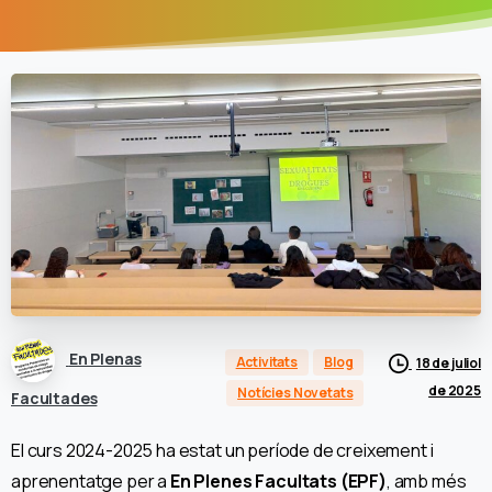
En Plenas
Activitats
Blog
18 de juliol
de 2025
Notícies Novetats
Facultades
El curs 2024-2025 ha estat un període de creixement i
aprenentatge per a
En Plenes Facultats (EPF)
, amb més