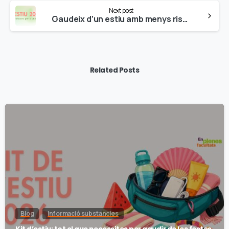
Next post
Gaudeix d’un estiu amb menys riscos i més diversió: Descobreix el Kit d’Estiu 2025
Related Posts
Blog
Informació substancies