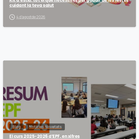
Kit d’estiu: tot el que necessites per gaudir de les festes
cuidant la teva salut
4 d'agost de 2026
Blog
Notícies Novetats
El curs 2025-2026 d’EPF, en xifres