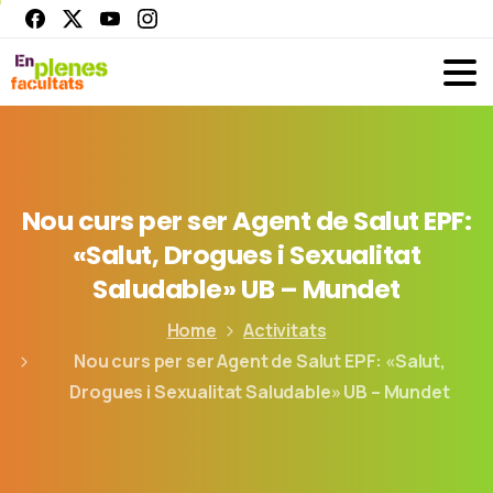
Nou
curs
per
ser
Agent
de
Salut
EPF:
«Salut,
Drogues
i
Sexualitat
Saludable»
UB
–
Mundet
Home
Activitats
Nou curs per ser Agent de Salut EPF: «Salut,
Drogues i Sexualitat Saludable» UB – Mundet