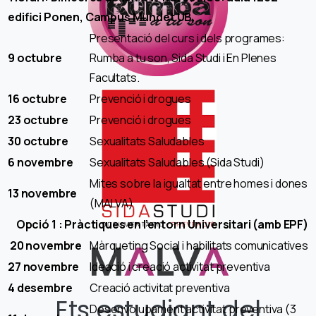
edifici Ponen, Campus Mundet UB.
Presentació del curs i dels programes:
9 octubre
Rumba a tu son, Sida Studi i En Plenes
Facultats.
16 octubre
Prevenció i drogues
23 octubre
Prevenció i drogues
30 octubre
Sexualitats Saludables
6 novembre
Sexualitats Saludables (Sida Studi)
Mites sobre la igualtat entre homes i dones
13 novembre
(MALVA)
Opció 1 : Pràctiques en l’entorn Universitari (amb EPF)
20 novembre
Màrqueting Social i habilitats comunicatives
27 novembre
Ideació i creació activitat preventiva
4 desembre
Creació activitat preventiva
Ets estudiant del
Desenvolupament activitat preventiva (3