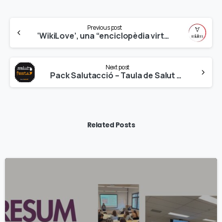
Continue
Previous post
Reading
‘WikiLove’, una “enciclopèdia virtual” sobre temes de sexualitat i afectivitat
Next post
Pack Salutacció – Taula de Salut de Girona 2019-2020
Related Posts