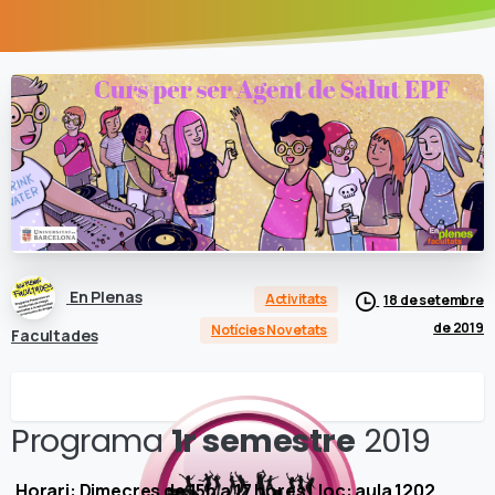
En Plenas
Activitats
18 de setembre
de 2019
Notícies Novetats
Facultades
Programa
1r semestre
2019
Horari: Dimecres de 15h a 17 hores
Lloc: aula 1202