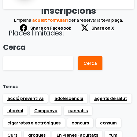
Psicologia, Campus Mundet, de la Universitat de Barcelona
Inscripcions
Emplena
aquest formulari
per a reservar la teva plaça.
Share on Facebook
Share on X
Places limitades!
Cerca
Cerca
Temas
acció preventiva
adolescencia
agents de salut
alcohol
Campanya
cannabis
cigarretes electròniques
concurs
consum
Curs
drogues
En Plenes Facultats
fum