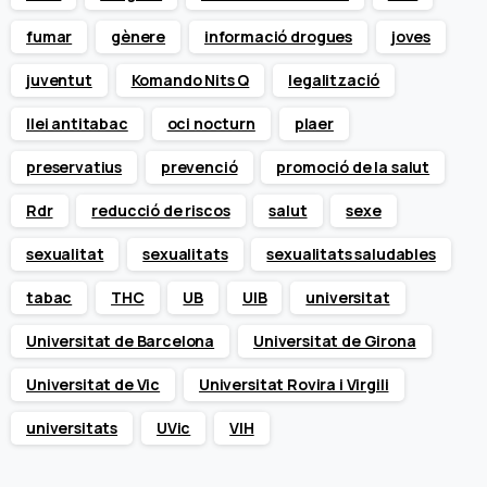
fumar
gènere
informació drogues
joves
juventut
Komando Nits Q
legalització
llei antitabac
oci nocturn
plaer
preservatius
prevenció
promoció de la salut
Rdr
reducció de riscos
salut
sexe
sexualitat
sexualitats
sexualitats saludables
tabac
THC
UB
UIB
universitat
Universitat de Barcelona
Universitat de Girona
Universitat de Vic
Universitat Rovira i Virgili
universitats
UVic
VIH