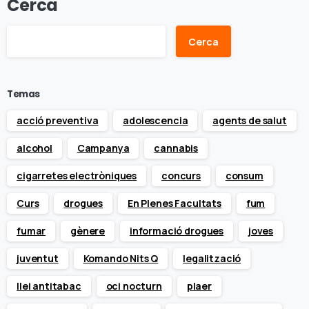
Cerca
Cerca
Temas
acció preventiva
adolescencia
agents de salut
alcohol
Campanya
cannabis
cigarretes electròniques
concurs
consum
Curs
drogues
En Plenes Facultats
fum
fumar
gènere
informació drogues
joves
juventut
Komando Nits Q
legalització
llei antitabac
oci nocturn
plaer