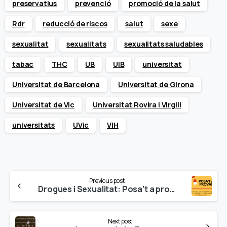
preservatius
prevenció
promoció de la salut
Rdr
reducció de riscos
salut
sexe
sexualitat
sexualitats
sexualitats saludables
tabac
THC
UB
UIB
universitat
Universitat de Barcelona
Universitat de Girona
Universitat de Vic
Universitat Rovira i Virgili
universitats
UVic
VIH
Continue
Previous post
Reading
Drogues i Sexualitat: Posa’t a prova! Participa i desmunta els mites.
Next post