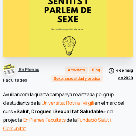
En Plenas
Activitats
Blog
4 de maig
de 2020
Sexo, sexualidad y erótica
Facultades
Avui llancem la quarta campanya realitzada pel grup
d’estudiants de la
Universitat Rovira i Virgili
en el marc del
curs
«Salut, Drogues i Sexualitat Saludable»
del
projecte
En Plenes Facultats
de la
Fundació Salut i
Comunitat
.