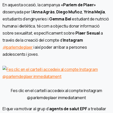
En aquesta ocasió, la campanya
«Parlem de Plaer»
dissenyada per l’
Anna Agràs
,
Diego Muñoz
,
Yrina Mejía
,
estudiants d’enginyeries i
Gemma Bel
estudiant de nutrició
humana i dietètica, té com a objectiu donar informació
sobre sexualitat, específicament sobre
Plaer Sexual
a
través de la creació del compte d’
Instagram
@
parlemdeplaer
i així poder arribar a persones
adolescents i joves.
Fes clic en el cartell i accedeix al compte Instagram
@parlemdeplaer immediatament
El que va motivar al grup d’
agents de salut
EPF
a treballar