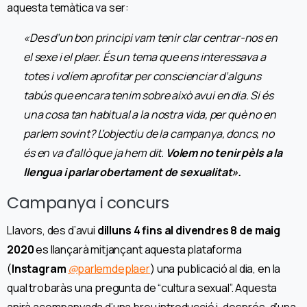
aquesta temàtica va ser:
«Des d’un bon principi vam tenir clar centrar-nos en
el sexe i el plaer. És un tema que ens interessava a
totes i volíem aprofitar per conscienciar d’alguns
tabús que encara tenim sobre això avui en dia. Si és
una cosa tan habitual a la nostra vida, per què no en
parlem sovint? L’objectiu de la campanya, doncs, no
és en va d’allò que ja hem dit.
Volem no tenir pèls a la
llengua i parlar obertament de sexualitat».
Campanya i concurs
Llavors, des d’avui
dilluns 4 fins al divendres 8 de maig
2020
es llançarà mitjançant aquesta plataforma
(
Instagram
@
parlemdeplaer
) una publicació al dia, en la
qual trobaràs una pregunta de “cultura sexual”. Aquesta