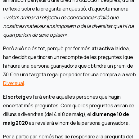
anirà acompanyada d’una breu introducció i, després, d’una
reflexió sobre la pregunta en qüestió, d’aquesta manera
«
volem arribar a l’objectiu de conscienciar d’allò que
nosaltres mateixes ens imposem o de la diversitat que hi ha
quan parlem de sexe o plaer
«.
Però això no és tot, perquè per fer més
atractiva
la idea,
han decidit que tindran un recompte de les preguntes i que
hi haurà una persona guanyadora que obtindrà un premi de
30 € en una targeta regal per poder fer una compra a la web
Diversual
.
El
sorteig
es farà entre aquelles persones que hagin
encertat més preguntes. Com que les preguntes aniran de
dilluns a divendres (del 4 al 8 de maig), el
diumenge 10 de
maig
2020
es revelarà el nom de la persona guanyadora.
Per a participar, només has de respondre a la pregunta del