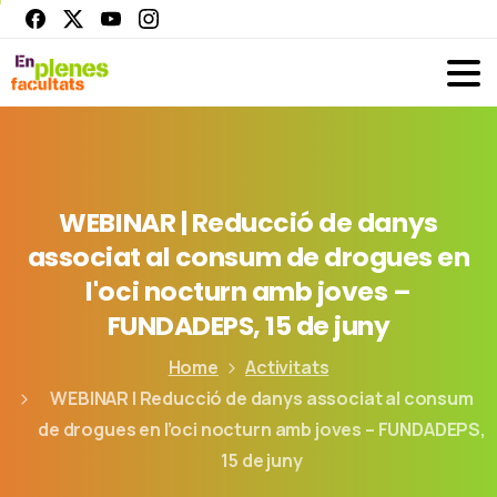
WEBINAR
|
Reducció
de
danys
associat
al
consum
de
drogues
en
l'oci
nocturn
amb
joves
–
FUNDADEPS,
15
de
juny
Home
Activitats
WEBINAR | Reducció de danys associat al consum
de drogues en l’oci nocturn amb joves – FUNDADEPS,
15 de juny