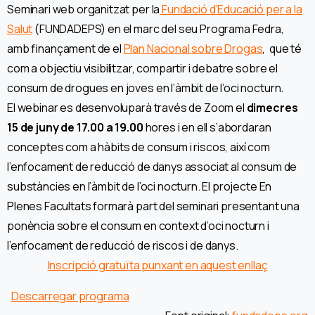
Seminari web organitzat per la
Fundació d’Educació per a la
Salut
(FUNDADEPS) en el marc del seu Programa Fedra,
amb finançament de el
Plan Nacional sobre Drogas
, que té
com a objectiu visibilitzar, compartir i debatre sobre el
consum de drogues en joves en l’àmbit de l’oci nocturn.
El webinar es desenvoluparà través de Zoom el
dimecres
15 de juny de 17.00 a 19.00
hores i en ell s’abordaran
conceptes com a hàbits de consum i riscos, així com
l’enfocament de reducció de danys associat al consum de
substàncies en l’àmbit de l’oci nocturn. El projecte En
Plenes Facultats formarà part del seminari presentant una
ponència sobre el consum en context d’oci nocturn i
l’enfocament de reducció de riscos i de danys.
Inscripció gratuïta punxant en aquest enllaç
Descarregar programa