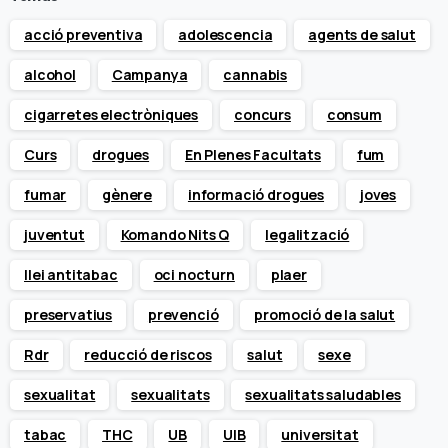
acció preventiva
adolescencia
agents de salut
alcohol
Campanya
cannabis
cigarretes electròniques
concurs
consum
Curs
drogues
En Plenes Facultats
fum
fumar
gènere
informació drogues
joves
juventut
Komando Nits Q
legalització
llei antitabac
oci nocturn
plaer
preservatius
prevenció
promoció de la salut
Rdr
reducció de riscos
salut
sexe
sexualitat
sexualitats
sexualitats saludables
tabac
THC
UB
UIB
universitat