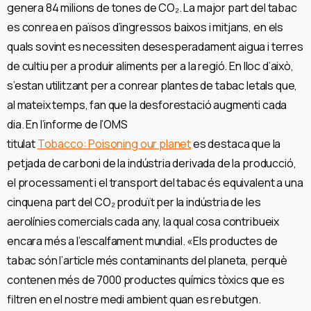
genera 84 milions de tones de CO₂. La major part del tabac
es conrea en països d’ingressos baixos i mitjans, en els
quals sovint es necessiten desesperadament aigua i terres
de cultiu per a produir aliments per a la regió. En lloc d’això,
s’estan utilitzant per a conrear plantes de tabac letals que,
al mateix temps, fan que la desforestació augmenti cada
dia. En l’informe de l’OMS
titulat
Tobacco: Poisoning our planet
es destaca que la
petjada de carboni de la indústria derivada de la producció,
el processament i el transport del tabac és equivalent a una
cinquena part del CO₂ produït per la indústria de les
aerolínies comercials cada any, la qual cosa contribueix
encara més a l’escalfament mundial. «Els productes de
tabac són l’article més contaminants del planeta, perquè
contenen més de 7000 productes químics tòxics que es
filtren en el nostre medi ambient quan es rebutgen.