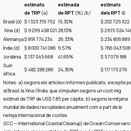
estimats
estimada
estimats
de TRP
(a)
de RPT
(%)
(
b
)
dels RPT
(c)
Brasil (d)
$ 1 323 319 752
15,32%
$ 202 725 322
Xina (d)
$ 9 299 458 021
28,13%
$ 2 615 524 14
Alemanya
$ 891 774 234
26,33%
$ 234 806 889
Índia (d)
$ 8 000 741 086
9,57%
$ 766 043 508
Jordània
$ 137 045 668
41,65%
$ 57 079 188
Sud-
$ 482 288 286
24,30%
$ 117 175 276
àfrica
Notes: a) segons els articles i informes publicats, excepte p
al Brasil, la Xina i l’Índia, que s’imputen segons un cost mig
estimat de TRP de US$ 7,85 per càpita; b) segons la mitjana
mundial de dades recopilades anualment com a part de la
neteja internacional de costes
(ICC — International Coastal Cleanup) de Ocean Conservanc