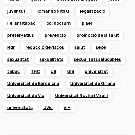
juventut
Komando Nits Q
legalització
llei antitabac
oci nocturn
plaer
preservatius
prevenció
promoció de la salut
Rdr
reducció de riscos
salut
sexe
sexualitat
sexualitats
sexualitats saludables
tabac
THC
UB
UIB
universitat
Universitat de Barcelona
Universitat de Girona
Universitat de Vic
Universitat Rovira i Virgili
universitats
UVic
VIH