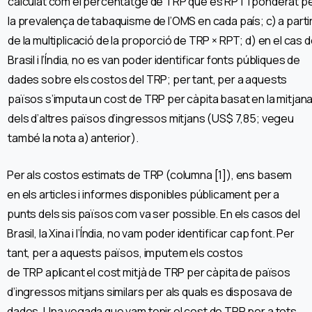
calculat com el percentatge de TRP que és RPT i ponderat p
la prevalença de tabaquisme de l’OMS en cada país; c) a parti
de la multiplicació de la proporció de TRP × RPT; d) en el cas d
Brasil i l’Índia, no es van poder identificar fonts públiques de
dades sobre els costos del TRP; per tant, per a aquests
països s’imputa un cost de TRP per càpita basat en la mitjan
dels d’altres països d’ingressos mitjans (US$ 7,85; vegeu
també la nota a) anterior).
Per als costos estimats de TRP (columna [1]), ens basem
en els articles i informes disponibles públicament per a
punts dels sis països com va ser possible. En els casos del
Brasil, la Xina i l’Índia, no vam poder identificar cap font. Per
tant, per a aquests països, imputem els costos
de TRP aplicant el cost mitjà de TRP per càpita de països
d’ingressos mitjans similars per als quals es disposava de
dades. Una vegada que vam tenir el cost de TRP per a tots