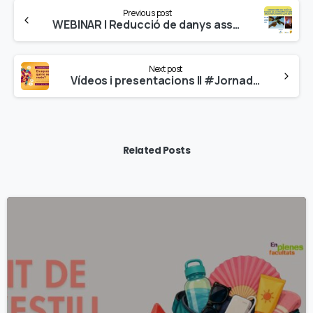
Continue
Previous post
Reading
WEBINAR | Reducció de danys associat al consum de drogues en l’oci nocturn amb joves – FUNDADEPS, 15 de juny
Next post
Vídeos i presentacions II #JornadaEPF «En aquest món, qui no està del revés? Un abordatge actual de la salut mental i benestar emocional en joves»
Related Posts