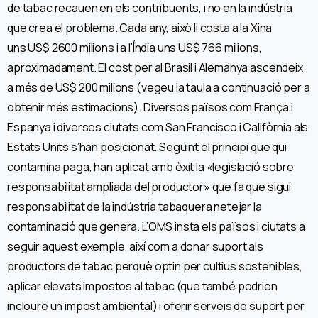
de tabac recauen en els contribuents, i no en la indústria
que crea el problema. Cada any, això li costa a la Xina
uns US$ 2600 milions i a l’Índia uns US$ 766 milions,
aproximadament. El cost per al Brasil i Alemanya ascendeix
a més de US$ 200 milions (vegeu la taula a continuació per a
obtenir més estimacions). Diversos països com França i
Espanya i diverses ciutats com San Francisco i Califòrnia als
Estats Units s’han posicionat. Seguint el principi que qui
contamina paga, han aplicat amb èxit la «legislació sobre
responsabilitat ampliada del productor» que fa que sigui
responsabilitat de la indústria tabaquera netejar la
contaminació que genera. L’OMS insta els països i ciutats a
seguir aquest exemple, així com a donar suport als
productors de tabac perquè optin per cultius sostenibles,
aplicar elevats impostos al tabac (que també podrien
incloure un impost ambiental) i oferir serveis de suport per