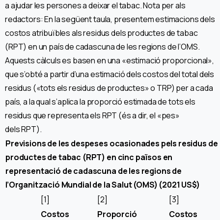
a ajudar les persones a deixar el tabac. Nota per als
redactors: En la següent taula, presentem estimacions dels
costos atribuïbles als residus dels productes de tabac
(RPT) en un país de cadascuna de les regions de l’OMS.
Aquests càlculs es basen en una «estimació proporcional»,
que s’obté a partir d’una estimació dels costos del total dels
residus («tots els residus de productes» o TRP) per a cada
país, a la qual s’aplica la proporció estimada de tots els
residus que representa els RPT (és a dir, el «pes»
dels RPT).
Previsions de les despeses ocasionades pels residus de
productes de tabac (RPT) en cinc països en
representació de cadascuna de les regions de
l’Organització Mundial de la Salut (OMS) (2021 US$)
[1]
[2]
[3]
Costos
Proporció
Costos