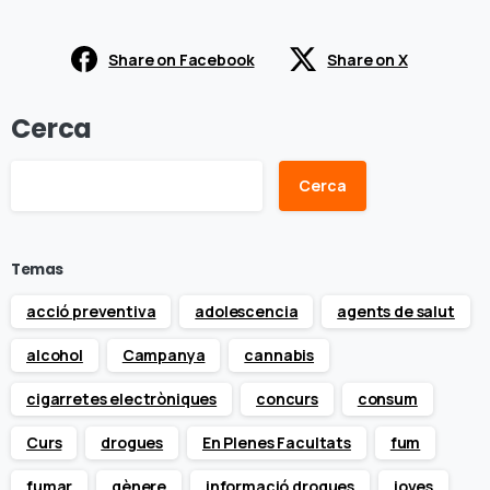
Share on Facebook
Share on X
Cerca
Cerca
Temas
acció preventiva
adolescencia
agents de salut
alcohol
Campanya
cannabis
cigarretes electròniques
concurs
consum
Curs
drogues
En Plenes Facultats
fum
fumar
gènere
informació drogues
joves