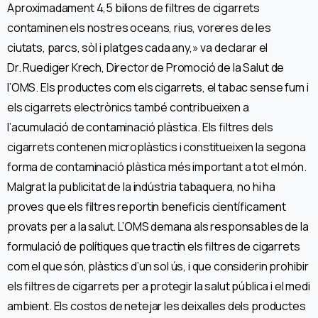
Aproximadament 4,5 bilions de filtres de cigarrets
contaminen els nostres oceans, rius, voreres de les
ciutats, parcs, sòl i platges cada any,» va declarar el
Dr. Ruediger Krech, Director de Promoció de la Salut de
l’OMS. Els productes com els cigarrets, el tabac sense fum i
els cigarrets electrònics també contribueixen a
l’acumulació de contaminació plàstica. Els filtres dels
cigarrets contenen microplàstics i constitueixen la segona
forma de contaminació plàstica més important a tot el món.
Malgrat la publicitat de la indústria tabaquera, no hi ha
proves que els filtres reportin beneficis científicament
provats per a la salut. L’OMS demana als responsables de la
formulació de polítiques que tractin els filtres de cigarrets
com el que són, plàstics d’un sol ús, i que considerin prohibir
els filtres de cigarrets per a protegir la salut pública i el medi
ambient. Els costos de netejar les deixalles dels productes