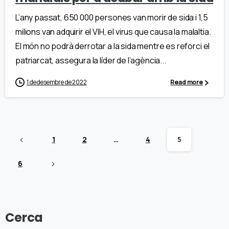
L’any passat, 650 000 persones van morir de sida i 1,5
milions van adquirir el VIH, el virus que causa la malaltia.
El món no podrà derrotar a la sida mentre es reforci el
patriarcat, assegura la líder de l’agència...
1 de desembre de 2022
Read more
1
2
…
4
5
6
Cerca