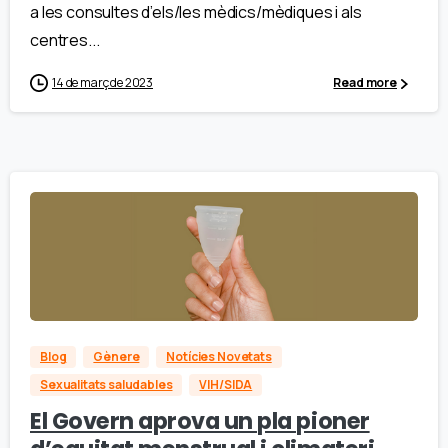
a les consultes d’els/les mèdics/mèdiques i als
centres...
14 de març de 2023
Read more
Blog
Gènere
Notícies Novetats
Sexualitats saludables
VIH/SIDA
El Govern aprova un pla pioner