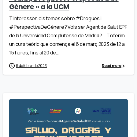
Gènere » a la UCM
T’interessen els temes sobre #Drogues i
#PerspectivaDeGènere? Vols ser Agent de Salut EPF
de la Universidad Complutense de Madrid? T’oferim
un curs teòric que comença el 6 de març 2023 de 12 a
15 hores, fins al 20 de...
8 de febrer de 2023
Read more