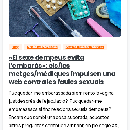
Blog
Notícies Novetats
Sexualitats saludables
«El sexe dempeus evita
l’embaràs»: els/les
metges/mèdiques impulsen una
web contra les faules sexuals
Puc quedar-me embarassada si em rento la vagina
just després de l’ejaculació?, Puc quedar-me
embarassada si tinc relacions sexuals dempeus?
Encara que sembli una cosa superada, aquestes i
altres preguntes continuen arribant, en ple segle XXI,