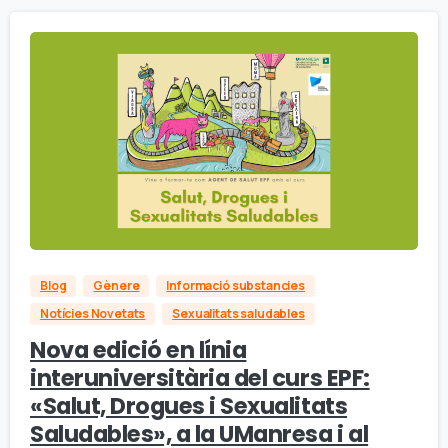
Blog
Gènere
Informació substancies
Notícies Novetats
Sexualitats saludables
Nova edició en línia
interuniversitària del curs EPF:
«Salut, Drogues i Sexualitats
Saludables», a la UManresa i al