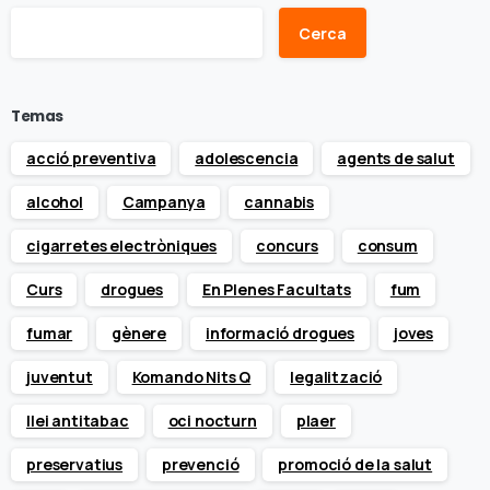
Cerca
Temas
acció preventiva
adolescencia
agents de salut
alcohol
Campanya
cannabis
cigarretes electròniques
concurs
consum
Curs
drogues
En Plenes Facultats
fum
fumar
gènere
informació drogues
joves
juventut
Komando Nits Q
legalització
llei antitabac
oci nocturn
plaer
preservatius
prevenció
promoció de la salut