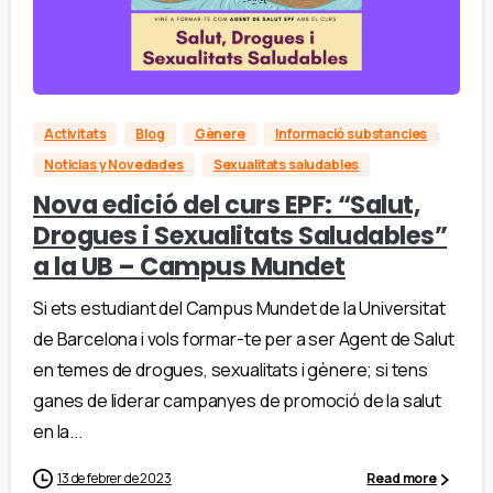
Activitats
Blog
Gènere
Informació substancies
Noticias y Novedades
Sexualitats saludables
Nova edició del curs EPF: “Salut,
Drogues i Sexualitats Saludables”
a la UB – Campus Mundet
Si ets estudiant del Campus Mundet de la Universitat
de Barcelona i vols formar-te per a ser Agent de Salut
en temes de drogues, sexualitats i gènere; si tens
ganes de liderar campanyes de promoció de la salut
en la...
13 de febrer de 2023
Read more