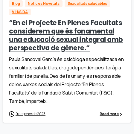
Blog
Notícies Novetats
Sexualitats saludables
VIH/SIDA
“En el Projecte En Plenes Facultats
considerem que és fonamental
una educació sexual integral amb
perspectiva de gènere.”
Paula Sandoval García és psicòloga especialitzada en
sexualitats saludables, drogodependències, teràpia
familiar i de parella. Des de fa un any, es responsable
de les xarxes socials del Projecte “En Plenes
Facultats” de la Fundació Salut i Comunitat (FSiC).
També, imparteix...
9 de gener de 2023
Read more