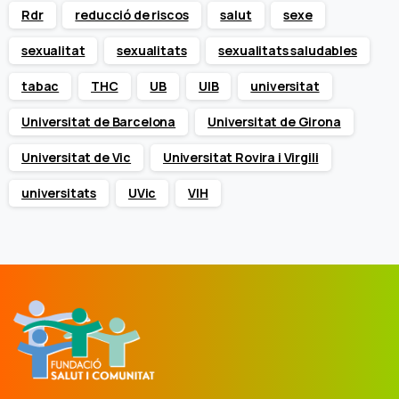
Rdr
reducció de riscos
salut
sexe
sexualitat
sexualitats
sexualitats saludables
tabac
THC
UB
UIB
universitat
Universitat de Barcelona
Universitat de Girona
Universitat de Vic
Universitat Rovira i Virgili
universitats
UVic
VIH