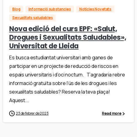
Blog
Informació substancies
Notícies Novetats
Sexualitats saludables
Nova edició del curs EPF: «Salut,
Drogues i Sexualitats Saludables»,
Universitat de Lleida
Es busca estudiantat universitari amb ganes de
participar en un projecte de reducció de riscos en
espais universitaris i d’oci nocturn. T’agradaria rebre
informació gratuïta sobre l’ús de les drogues i les
sexualitats saludables? Reserva la teva plaça!
Aquest...
23 de febrer de 2023
Read more