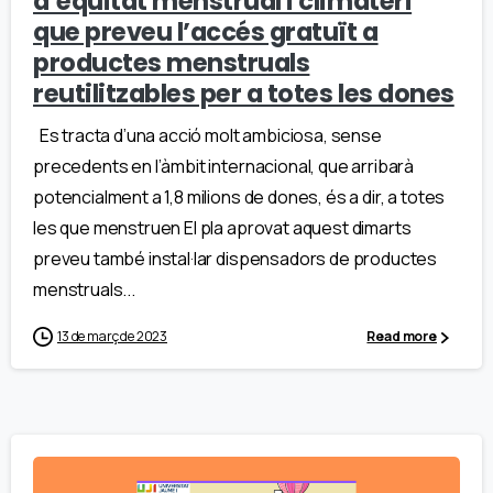
d’equitat menstrual i climateri
que preveu l’accés gratuït a
productes menstruals
reutilitzables per a totes les dones
Es tracta d’una acció molt ambiciosa, sense
precedents en l’àmbit internacional, que arribarà
potencialment a 1,8 milions de dones, és a dir, a totes
les que menstruen El pla aprovat aquest dimarts
preveu també instal·lar dispensadors de productes
menstruals...
13 de març de 2023
Read more