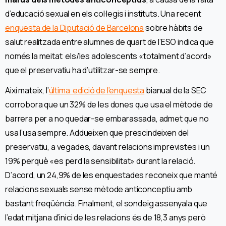
d’educació sexual en els col·legis i instituts. Una recent
enquesta de la Diputació de Barcelona
sobre hàbits de
salut realitzada entre alumnes de quart de l’ESO indica que
només la meitat els/les adolescents «totalment d’acord»
que el preservatiu ha d’utilitzar-se sempre.
Així mateix, l’
última edició de l’enquesta
bianual de la SEC
corrobora que un 32% de les dones que usa el mètode de
barrera per a no quedar-se embarassada, admet que no
usa l’usa sempre. Addueixen que prescindeixen del
preservatiu, a vegades, davant relacions imprevistes i un
19% perquè «es perd la sensibilitat» durant la relació.
D’acord, un 24,9% de les enquestades reconeix que manté
relacions sexuals sense mètode anticonceptiu amb
bastant freqüència. Finalment, el sondeig assenyala que
l’edat mitjana d’inici de les relacions és de 18,3 anys però