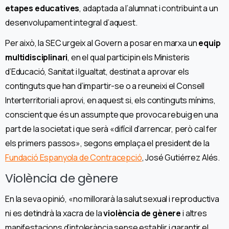
etapes educatives
, adaptada a l’alumnat i contribuint a un
desenvolupament integral d’aquest.
Per això, la SEC urgeix al Govern a posar en marxa un
equip
multidisciplinari
, en el qual participin els Ministeris
d’Educació, Sanitat i Igualtat, destinat a aprovar els
continguts que han d’impartir-se o a reuneixi el Consell
Interterritorial i aprovi, en aquest si, els continguts mínims,
conscient que és un assumpte que provoca rebuig en una
part de la societat i que serà «difícil d’arrencar, però cal fer
els primers passos», segons emplaça el president de la
Fundació Espanyola de Contracepció
, José Gutiérrez Alés.
Violència de gènere
En la seva opinió, «no millorarà la salut sexual i reproductiva
ni es detindrà la xacra de la
violència de gènere
i altres
manifestacions d’intolerància sense establir i garantir el