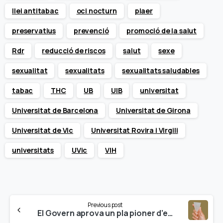
llei antitabac
oci nocturn
plaer
preservatius
prevenció
promoció de la salut
Rdr
reducció de riscos
salut
sexe
sexualitat
sexualitats
sexualitats saludables
tabac
THC
UB
UIB
universitat
Universitat de Barcelona
Universitat de Girona
Universitat de Vic
Universitat Rovira i Virgili
universitats
UVic
VIH
Continue
Previous post
Reading
El Govern aprova un pla pioner d’equitat menstrual i climateri que preveu l’accés gratuït a productes menstruals reutilitzables per a totes les dones