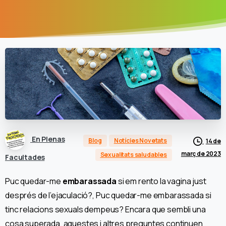
En Plenas
Blog
Notícies Novetats
14 de
març de 2023
Sexualitats saludables
Facultades
Puc quedar-me
embarassada
si em rento la vagina just
després de l’ejaculació?, Puc quedar-me embarassada si
tinc relacions sexuals dempeus? Encara que sembli una
cosa superada, aquestes i altres preguntes continuen