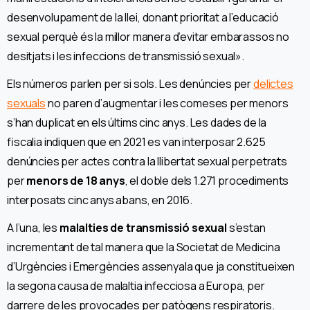
desenvolupament de la llei, donant prioritat a l’educació
sexual perquè és la millor manera d’evitar embarassos no
desitjats i les infeccions de transmissió sexual».
Els números parlen per si sols. Les denúncies per
delictes
sexuals
no paren d’augmentar i les comeses per menors
s’han duplicat en els últims cinc anys. Les dades de la
fiscalia indiquen que en 2021 es van interposar 2.625
denúncies per actes contra la llibertat sexual perpetrats
per
menors de 18 anys
, el doble dels 1.271 procediments
interposats cinc anys abans, en 2016.
A l’una, les
malalties de transmissió sexual
s’estan
incrementant de tal manera que la Societat de Medicina
d’Urgències i Emergències assenyala que ja constitueixen
la segona causa de malaltia infecciosa a Europa, per
darrere de les provocades per patògens respiratoris.