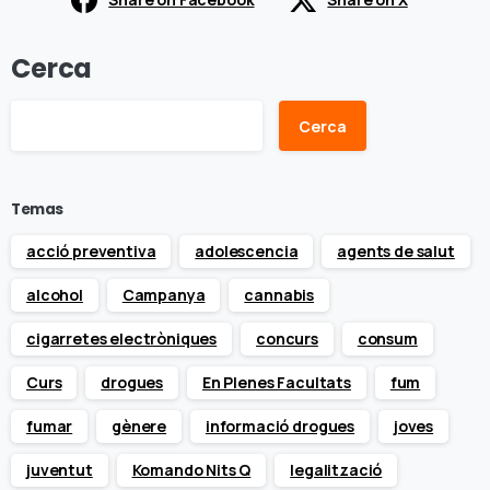
Cerca
Cerca
Temas
acció preventiva
adolescencia
agents de salut
alcohol
Campanya
cannabis
cigarretes electròniques
concurs
consum
Curs
drogues
En Plenes Facultats
fum
fumar
gènere
informació drogues
joves
juventut
Komando Nits Q
legalització