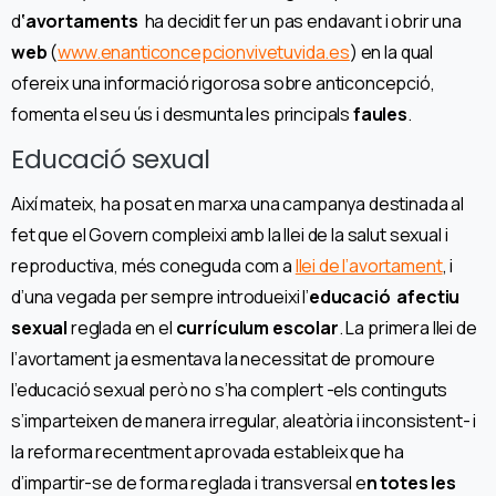
d
‘avortaments
ha decidit fer un pas endavant i obrir una
web
(
www.enanticoncepcionvivetuvida.es
) en la qual
ofereix una informació rigorosa sobre anticoncepció,
fomenta el seu ús i desmunta les principals
faules
.
Educació sexual
Així mateix, ha posat en marxa una campanya destinada al
fet que el Govern compleixi amb la llei de la salut sexual i
reproductiva, més coneguda com a
llei de l’avortament
, i
d’una vegada per sempre introdueixi l’
educació afectiu
sexual
reglada en el
currículum escolar
. La primera llei de
l’avortament ja esmentava la necessitat de promoure
l’educació sexual però no s’ha complert -els continguts
s’imparteixen de manera irregular, aleatòria i inconsistent- i
la reforma recentment aprovada estableix que ha
d’impartir-se de forma reglada i transversal e
n totes les