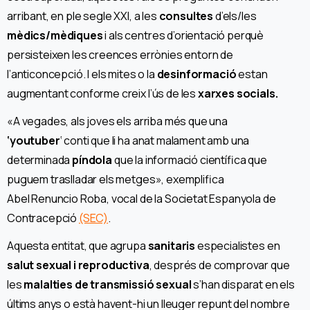
arribant, en ple segle XXI, a les
consultes
d’els/les
mèdics/mèdiques
i als centres d’orientació perquè
persisteixen les creences errònies entorn de
l’anticoncepció. I els mites o la
desinformació
estan
augmentant conforme creix l’ús de les
xarxes socials.
«A vegades, als joves els arriba més que una
‘youtuber
‘ conti que li ha anat malament amb una
determinada
píndola
que la informació científica que
puguem traslladar els metges», exemplifica
Abel Renuncio Roba, vocal de la Societat Espanyola de
Contracepció
(SEC)
.
Aquesta entitat, que agrupa
sanitaris
especialistes en
salut sexual i reproductiva
, després de comprovar que
les
malalties de transmissió sexual
s’han disparat en els
últims anys o està havent-hi un lleuger repunt del nombre