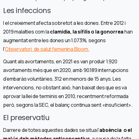
Les infeccions
I el creixement afecta sobretot a les dones. Entre 2012 i
2019 malalties com la
clamidia, la sífilis o la gonorrea
han
augmentat entre les dones un 1.073%, segons
l’
Observatori de salut femenina Bloom.
Quant als avortaments, en 2021 es van produir 1.920
avortaments més que en 2020, amb 90.189 interrupcions
d’embaràs voluntàries, 312 en menors de 15 anys. Les
intervencions, no obstant això, han baixat des que es va
aprovar la llei de terminis en 2010, recentment reformada
però, segons la SEC, el balanç continua sent «insuficient».
El preservatiu
Darrere de totes aquestes dades se situa l’
absència o el
mal ús dels mètodes anticonceptius
, a causa de la falta