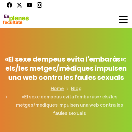
«El
sexe
dempeus
evita
l'embaràs»:
els/les
metges/mèdiques
impulsen
una
web
contra
les
faules
sexuals
Home
Blog
«El sexe dempeus evita l’embaràs»: els/les
metges/mèdiques impulsen una web contra les
faules sexuals