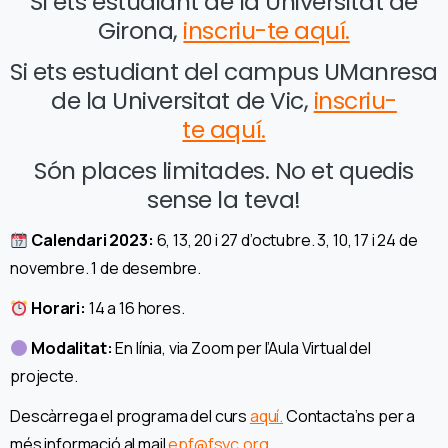
Si ets estudiant de la Universitat de
Girona,
inscriu-te aquí.
Si ets estudiant del campus UManresa
de la Universitat de Vic,
inscriu-
te aquí.
Són places limitades. No et quedis
sense la teva!
Calendari 2023:
6, 13, 20 i 27 d’octubre. 3, 10, 17 i 24 de
novembre. 1 de desembre.
Horari:
14 a 16 hores.
Modalitat:
En línia, via Zoom per l’Aula Virtual del
projecte.
Descàrrega el programa del curs
aquí.
Contacta’ns per a
més informació al mail
epf@fsyc.org