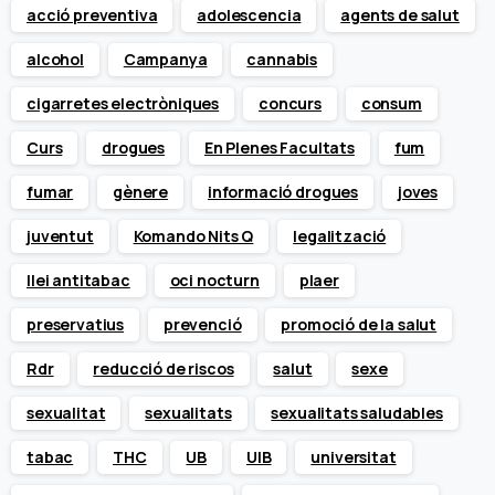
acció preventiva
adolescencia
agents de salut
alcohol
Campanya
cannabis
cigarretes electròniques
concurs
consum
Curs
drogues
En Plenes Facultats
fum
fumar
gènere
informació drogues
joves
juventut
Komando Nits Q
legalització
llei antitabac
oci nocturn
plaer
preservatius
prevenció
promoció de la salut
Rdr
reducció de riscos
salut
sexe
sexualitat
sexualitats
sexualitats saludables
tabac
THC
UB
UIB
universitat