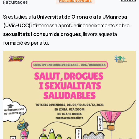
Notícies Novetats
Facultades
Si estudies a la
Universitat de Girona o a la UManresa
(UVic-UCC)
i t’interessa aprofundir coneixements sobre
sexualitats i consum de drogues
, llavors aquesta
formació és per a tu.