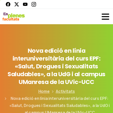
Nova
edició
en
línia
interuniversitària
del
curs
EPF:
«Salut,
Drogues
i
Sexualitats
Saludables»,
a
la
UdG
i
al
campus
UManresa
de
la
UVic-UCC
Home
Activitats
Nova edició en línia interuniversitària del curs EPF:
«Salut, Drogues i Sexualitats Saludables», a la UdG i
al campus UManresa de la UVic-UCC