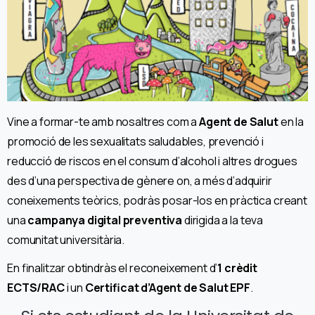
Vine a formar-te amb nosaltres com a
Agent de Salut
en la
promoció de les sexualitats saludables, prevenció i
reducció de riscos en el consum d’alcohol i altres drogues
des d’una perspectiva de gènere on, a més d’adquirir
coneixements teòrics, podràs posar-los en pràctica creant
una
campanya digital preventiva
dirigida a la teva
comunitat universitària.
En finalitzar obtindràs el reconeixement d’
1 crèdit
ECTS/RAC
i un
Certificat d’Agent de Salut EPF
.