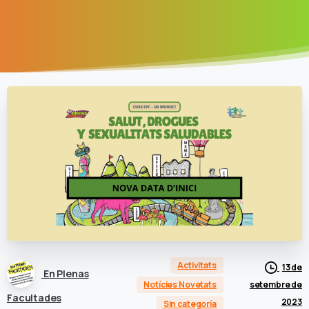
Activitats
13 de
En Plenas
setembre de
Notícies Novetats
Facultades
2023
Sin categoría