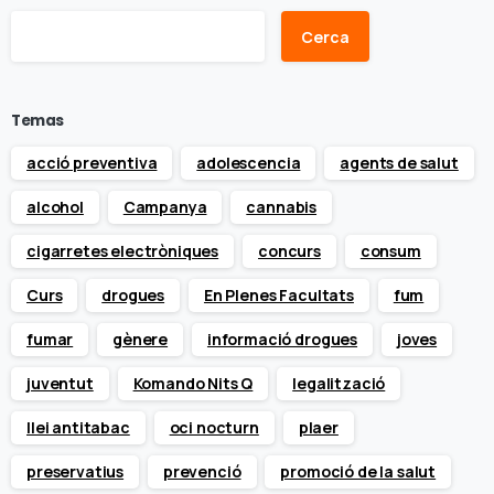
Cerca
Temas
acció preventiva
adolescencia
agents de salut
alcohol
Campanya
cannabis
cigarretes electròniques
concurs
consum
Curs
drogues
En Plenes Facultats
fum
fumar
gènere
informació drogues
joves
juventut
Komando Nits Q
legalització
llei antitabac
oci nocturn
plaer
preservatius
prevenció
promoció de la salut