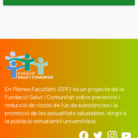
En Plenes Facultats (EPF) és un projecte de la
Fundació Salut i Comunitat sobre prevenció i
reducció de riscos de l’ús de substàncies i la
promoció de les sexualitats saludables, dirigit a
la població estudiantil universitària.