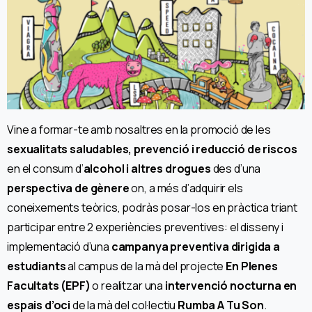
Vine a formar-te amb nosaltres en la promoció de les
sexualitats saludables, prevenció i reducció de riscos
en el consum d’
alcohol i altres drogues
des d’una
perspectiva de gènere
on, a més d’adquirir els
coneixements teòrics, podràs posar-los en pràctica triant
participar entre 2 experiències preventives: el disseny i
implementació d’una
campanya preventiva dirigida a
estudiants
al campus de la mà del projecte
En Plenes
Facultats (EPF)
o realitzar una
intervenció nocturna en
espais d’oci
de la mà del col·lectiu
Rumba A Tu Son
.