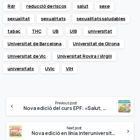
Rdr
reducció de riscos
salut
sexe
sexualitat
sexualitats
sexualitats saludables
tabac
THC
UB
UIB
universitat
Universitat de Barcelona
Universitat de Girona
Universitat de Vic
Universitat Rovira i Virgili
universitats
UVic
VIH
Continue
Previous post
Reading
Nova edició del curs EPF: «Salut, Drogues i Sexualitats Saludables» a la Universitat del País Basc
Next post
Nova edició en línia interuniversitària del curs EPF: «Salut, Drogues i Sexualitats Saludables», a la UdG i al campus UManresa de la UVic-UCC