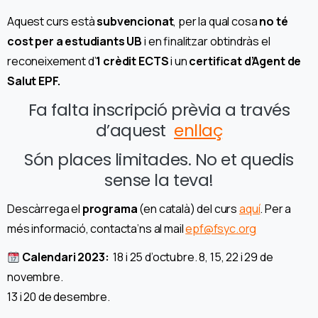
Aquest curs està
subvencionat
, per la qual cosa
no té
cost per a estudiants UB
i en finalitzar obtindràs el
reconeixement d’
1 crèdit ECTS
i un
certificat d’Agent de
Salut EPF.
Fa falta inscripció prèvia a través
d’aquest
enllaç
Són places limitades. No et quedis
sense la teva!
Descàrrega el
programa
(en català) del curs
aquí
. Per a
més informació, contacta’ns al mail
epf@fsyc.org
Calendari 2023:
18 i 25 d’octubre. 8, 15, 22 i 29 de
novembre.
13 i 20 de desembre.