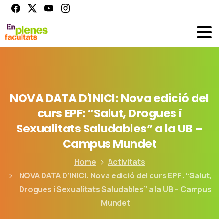
NOVA
DATA
D'INICI:
Nova
edició
del
curs
EPF:
“Salut,
Drogues
i
Sexualitats
Saludables”
a
la
UB
–
Campus
Mundet
Home
Activitats
NOVA DATA D’INICI: Nova edició del curs EPF: “Salut,
Drogues i Sexualitats Saludables” a la UB – Campus
Mundet