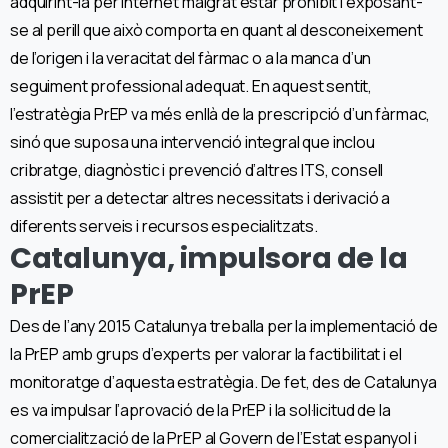
adquirint-la per internet malgrat estar prohibit i exposant-
se al perill que això comporta en quant al desconeixement
de l’origen i la veracitat del fàrmac o a la manca d’un
seguiment professional adequat. En aquest sentit,
l’estratègia PrEP va més enllà de la prescripció d’un fàrmac,
sinó que suposa una intervenció integral que inclou
cribratge, diagnòstic i prevenció d’altres ITS, consell
assistit per a detectar altres necessitats i derivació a
diferents serveis i recursos especialitzats.
Catalunya, impulsora de la
PrEP
Des de l’any 2015 Catalunya treballa per la implementació de
la PrEP amb grups d’experts per valorar la factibilitat i el
monitoratge d’aquesta estratègia. De fet, des de Catalunya
es va impulsar l’aprovació de la PrEP i la sol·licitud de la
comercialització de la PrEP al Govern de l’Estat espanyol i