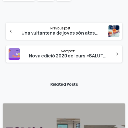
Continue
Previous post
Reading
Una vuitantena de joves són atesos a urgències cada cap de setmana a Catalunya per intoxicacions alcohòliques
Next post
Nova edició 2020 del curs «SALUT, DROGUES I SEXUALITAT» en la Universitat Carles III de Madrid
Related Posts