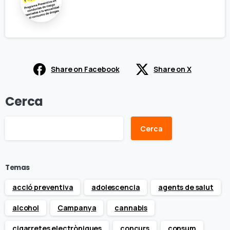
Share on Facebook
Share on X
Cerca
Cerca
Temas
acció preventiva
adolescencia
agents de salut
alcohol
Campanya
cannabis
cigarretes electròniques
concurs
consum