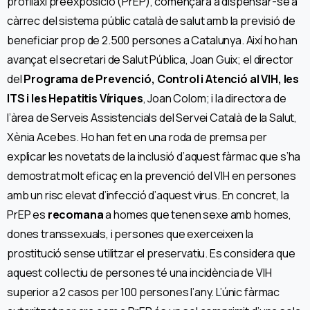
profilaxi preexposició (PrEP), començarà a dispensar-se a
càrrec del sistema públic català de salut amb la previsió de
beneficiar prop de 2.500 persones a Catalunya. Així ho han
avançat el secretari de Salut Pública, Joan Guix; el director
del
Programa de Prevenció, Control i Atenció al VIH, les
ITS i les Hepatitis Víriques
, Joan Colom; i la directora de
l’àrea de Serveis Assistencials del Servei Català de la Salut,
Xènia Acebes. Ho han fet en una roda de premsa per
explicar les novetats de la inclusió d’aquest fàrmac que s’ha
demostrat molt eficaç en la prevenció del VIH en persones
amb un risc elevat d’infecció d’aquest virus. En concret, la
PrEP es
recomana
a homes que tenen sexe amb homes,
dones transsexuals, i persones que exerceixen la
prostitució sense utilitzar el preservatiu. Es considera que
aquest col·lectiu de persones té una incidència de VIH
superior a 2 casos per 100 persones l’any. L’únic fàrmac