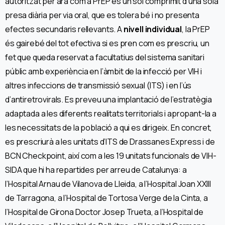
autoritzat per ara com a PrEP és un sol comprimit d’una sola
presa diària per via oral, que es tolera bé i no presenta
efectes secundaris rellevants. A
nivell individual
, la PrEP
és gairebé del tot efectiva si es pren com es prescriu, un
fet que queda reservat a facultatius del sistema sanitari
públic amb experiència en l’àmbit de la infecció per VIH i
altres infeccions de transmissió sexual (ITS) i en l’ús
d’antiretrovirals. Es preveu una implantació de l’estratègia
adaptada a les diferents realitats territorials i apropant-la a
les necessitats de la població a qui es dirigeix. En concret,
es prescriurà a les unitats d’ITS de Drassanes Express i de
BCN Checkpoint, així com a les 19 unitats funcionals de VIH-
SIDA que hi ha repartides per arreu de Catalunya: a
l’Hospital Arnau de Vilanova de Lleida, a l’Hospital Joan XXIII
de Tarragona, a l’Hospital de Tortosa Verge de la Cinta, a
l’Hospital de Girona Doctor Josep Trueta, a l’Hospital de