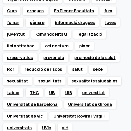
Curs
drogues
En Plenes Facultats
fum
fumar
gènere
informació drogues
joves
juventut
Komando Nits Q
legalització
llei antitabac
oci nocturn
plaer
preservatius
prevenció
promoció de la salut
Rdr
reducció de riscos
salut
sexe
sexualitat
sexualitats
sexualitats saludables
tabac
THC
UB
UIB
universitat
Universitat de Barcelona
Universitat de Girona
Universitat de Vic
Universitat Rovira i Virgili
universitats
UVic
VIH