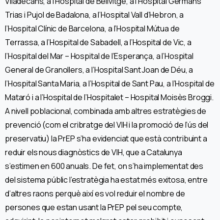
Viladecans, a l’Hospital de Bellvitge, a l’Hospital Germans
Trias i Pujol de Badalona, a l’Hospital Vall d’Hebron, a
l’Hospital Clínic de Barcelona, a l’Hospital Mútua de
Terrassa, a l’Hospital de Sabadell, a l’Hospital de Vic, a
l’Hospital del Mar – Hospital de l’Esperança, a l’Hospital
General de Granollers, a l’Hospital Sant Joan de Déu, a
l’Hospital Santa Maria, a l’Hospital de Sant Pau, a l’Hospital de
Mataró i a l’Hospital de l’Hospitalet – Hospital Moisès Broggi.
A nivell poblacional, combinada amb altres estratègies de
prevenció (com el cribratge del VIH i la promoció de l’ús del
preservatiu) la PrEP s’ha evidenciat que està contribuint a
reduir els nous diagnòstics de VIH, que a Catalunya
s’estimen en 600 anuals. De fet, on s’ha implementat des
del sistema públic l’estratègia ha estat més exitosa, entre
d’altres raons perquè així es vol reduir el nombre de
persones que estan usant la PrEP pel seu compte,