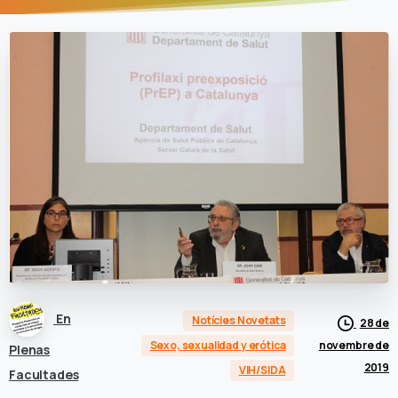
En
Notícies Novetats
28 de
novembre de
Sexo, sexualidad y erótica
Plenas
2019
VIH/SIDA
Facultades