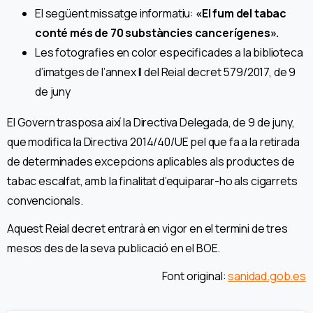
El següent missatge informatiu:
«El fum del tabac
conté més de 70 substàncies cancerígenes».
Les fotografies en color especificades a la biblioteca
d’imatges de l’annex II del Reial decret 579/2017, de 9
de juny
El Govern trasposa així la Directiva Delegada, de 9 de juny,
que modifica la Directiva 2014/40/UE pel que fa a la retirada
de determinades excepcions aplicables als productes de
tabac escalfat, amb la finalitat d’equiparar-ho als cigarrets
convencionals.
Aquest Reial decret entrarà en vigor en el termini de tres
mesos des de la seva publicació en el BOE.
Font original:
sanidad.gob.es