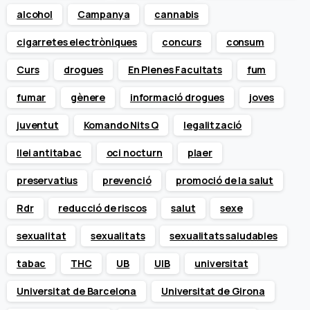
alcohol
Campanya
cannabis
cigarretes electròniques
concurs
consum
Curs
drogues
En Plenes Facultats
fum
fumar
gènere
informació drogues
joves
juventut
Komando Nits Q
legalització
llei antitabac
oci nocturn
plaer
preservatius
prevenció
promoció de la salut
Rdr
reducció de riscos
salut
sexe
sexualitat
sexualitats
sexualitats saludables
tabac
THC
UB
UIB
universitat
Universitat de Barcelona
Universitat de Girona