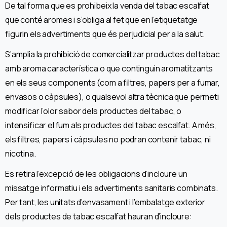
De tal forma que es prohibeix la venda del tabac escalfat
que conté aromes i s’obliga al fet que en l’etiquetatge
figurin els advertiments que és perjudicial per a la salut.
S’amplia la prohibició de comercialitzar productes del tabac
amb aroma característica o que continguin aromatitzants
en els seus components (com a filtres, papers per a fumar,
envasos o càpsules), o qualsevol altra tècnica que permeti
modificar l’olor sabor dels productes del tabac, o
intensificar el fum als productes del tabac escalfat. A més,
els filtres, papers i càpsules no podran contenir tabac, ni
nicotina.
Es retira l’excepció de les obligacions d’incloure un
missatge informatiu i els advertiments sanitaris combinats.
Per tant, les unitats d’envasament i l’embalatge exterior
dels productes de tabac escalfat hauran d’incloure: