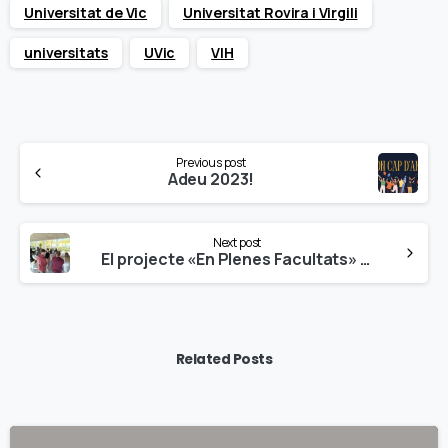
Universitat de Vic
Universitat Rovira i Virgili
universitats
UVic
VIH
Continue
Previous post
Reading
Adeu 2023!
Next post
El projecte «En Plenes Facultats» (EPF) de la Fundació Salut i Comunitat compleix 25 anys
Related Posts