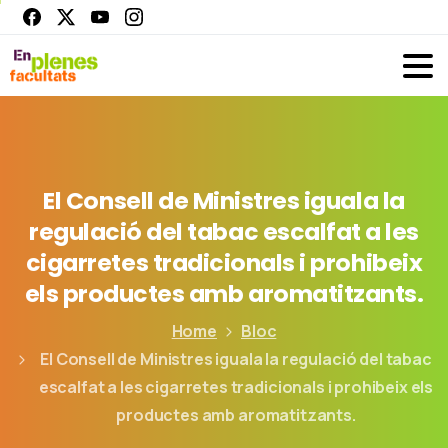
El
Consell
de
Ministres
iguala
la
regulació
del
tabac
escalfat
a
les
cigarretes
tradicionals
i
prohibeix
els
productes
amb
aromatitzants.
Home
Bloc
El Consell de Ministres iguala la regulació del tabac
escalfat a les cigarretes tradicionals i prohibeix els
productes amb aromatitzants.