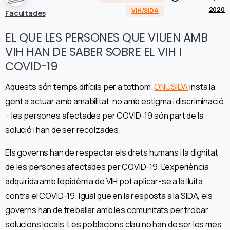
2020
VIH/SIDA
Facultades
EL QUE LES PERSONES QUE VIUEN AMB
VIH HAN DE SABER SOBRE EL VIH I
COVID-19
Aquests són temps difícils per a tothom.
ONUSIDA
insta la
gent a actuar amb amabilitat, no amb estigma i discriminació
– les persones afectades per COVID-19 són part de la
solució i han de ser recolzades.
Els governs han de respectar els drets humans i la dignitat
de les persones afectades per COVID-19. L’experiència
adquirida amb l’epidèmia de VIH pot aplicar-se a la lluita
contra el COVID-19. Igual que en la resposta a la SIDA, els
governs han de treballar amb les comunitats per trobar
solucions locals. Les poblacions clau no han de ser les més