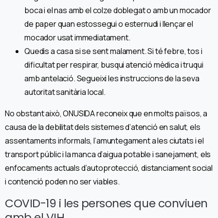
boca i el nas amb el colze doblegat o amb un mocador
de paper quan estossegui o esternudi i llençar el
mocador usat immediatament.
Quedis a casa si se sent malament. Si té febre, tos i
dificultat per respirar, busqui atenció mèdica i truqui
amb antelació. Segueixi les instruccions de la seva
autoritat sanitària local.
No obstant això, ONUSIDA reconeix que en molts països, a
causa de la debilitat dels sistemes d’atenció en salut, els
assentaments informals, l’amuntegament a les ciutats i el
transport públic i la manca d’aigua potable i sanejament, els
enfocaments actuals d’autoprotecció, distanciament social
i contenció poden no ser viables.
COVID-19 i les persones que conviuen
amb el VIH