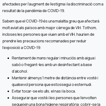
afectades per l’augment de l’estigma i la discriminació com a
resultat de la pandèmia de COVID-19.
Sabem que el COVID-19 és una malaltia greu que afectarà
molt aviat als països amb major càrrega de VIH. Tothom,
incloses les persones que viuen amb el VIH, haurien de
prendre les precaucions recomanades per reduir
l’exposició a COVID-19:
Rentament de mans regular i minuciós amb aigua i
sabó o fregant-les amb un desinfectant a base
d’alcohol.
Mantenir almenys 1 metre de distància entre vostè i
qualsevol persona que estossegui o esternudi.
Evitar tocar-se els ulls, el nas i la boca.
Assegurar que vostè i les persones que l’envolten
segueixin una bona higiene respiratòria: cobrir-se la