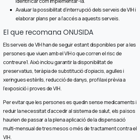
identificar com implementar-la.
Avaluar la possibilitat d’interrupció dels serveis de VIH i
elaborar plans per a l’accés a aquests serveis.
El que recomana ONUSIDA
Els serveis de VIH han de seguir estant disponibles per a les
persones que viuen amb el VIH o que corren el risc de
contreure’l. Això inclou garantir la disponibilitat de
preservatius, teràpia de substitució d’opiacis, agulles i
xeringues estèrils, reducció de danys, profilaxi prèvia a
l’exposició i proves de VIH.
Per evitar que les persones es quedin sense medicaments i
reduir la necessitat d’accedir al sistema de salut, els països
haurien de passar a la plena aplicació de la dispensació
multi-mensual de tres mesos o més de tractament contra el
VIH.