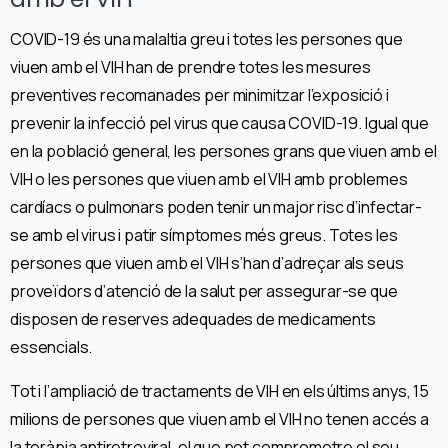
COVID-19 és una malaltia greu i totes les persones que
viuen amb el VIH han de prendre totes les mesures
preventives recomanades per minimitzar l’exposició i
prevenir la infecció pel virus que causa COVID-19. Igual que
en la població general, les persones grans que viuen amb el
VIH o les persones que viuen amb el VIH amb problemes
cardíacs o pulmonars poden tenir un major risc d’infectar-
se amb el virus i patir símptomes més greus. Totes les
persones que viuen amb el VIH s’han d’adreçar als seus
proveïdors d’atenció de la salut per assegurar-se que
disposen de reserves adequades de medicaments
essencials.
Tot i l’ampliació de tractaments de VIH en els últims anys, 15
milions de persones que viuen amb el VIH no tenen accés a
la teràpia antiretroviral, el que pot comprometre el seu