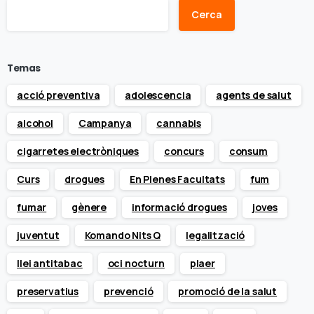
Cerca
Temas
acció preventiva
adolescencia
agents de salut
alcohol
Campanya
cannabis
cigarretes electròniques
concurs
consum
Curs
drogues
En Plenes Facultats
fum
fumar
gènere
informació drogues
joves
juventut
Komando Nits Q
legalització
llei antitabac
oci nocturn
plaer
preservatius
prevenció
promoció de la salut