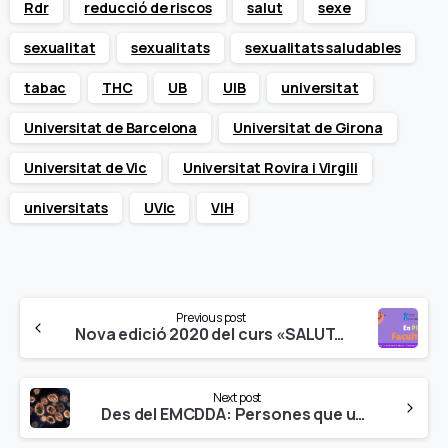
Rdr
reducció de riscos
salut
sexe
sexualitat
sexualitats
sexualitats saludables
tabac
THC
UB
UIB
universitat
Universitat de Barcelona
Universitat de Girona
Universitat de Vic
Universitat Rovira i Virgili
universitats
UVic
VIH
Continue
Previous post
Reading
Nova edició 2020 del curs «SALUT, DROGUES I SEXUALITAT SALUDABLE» en la Facultat de Geografia, Història i Filosofia, Universitat de Barcelona
Next post
Des del EMCDDA: Persones que usen drogues i Covid-19