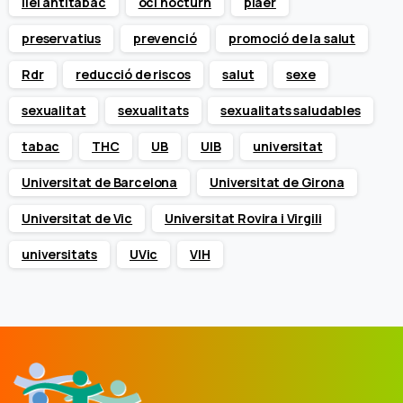
llei antitabac
oci nocturn
plaer
preservatius
prevenció
promoció de la salut
Rdr
reducció de riscos
salut
sexe
sexualitat
sexualitats
sexualitats saludables
tabac
THC
UB
UIB
universitat
Universitat de Barcelona
Universitat de Girona
Universitat de Vic
Universitat Rovira i Virgili
universitats
UVic
VIH