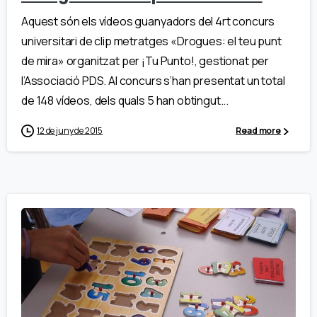
Aquest són els vídeos guanyadors del 4rt concurs
universitari de clip metratges «Drogues: el teu punt
de mira» organitzat per ¡Tu Punto!, gestionat per
l’Associació PDS. Al concurs s’han presentat un total
de 148 vídeos, dels quals 5 han obtingut...
12 de juny de 2015
Read more