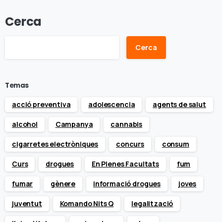
Cerca
Cerca
Temas
acció preventiva
adolescencia
agents de salut
alcohol
Campanya
cannabis
cigarretes electròniques
concurs
consum
Curs
drogues
En Plenes Facultats
fum
fumar
gènere
informació drogues
joves
juventut
Komando Nits Q
legalització