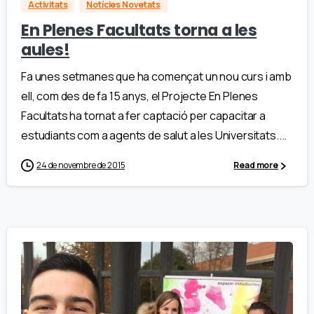
Activitats
Notícies Novetats
En Plenes Facultats torna a les
aules!
Fa unes setmanes que ha començat un nou curs i amb
ell, com des de fa 15 anys, el Projecte En Plenes
Facultats ha tornat a fer captació per capacitar a
estudiants com a agents de salut a les Universitats....
24 de novembre de 2015
Read more