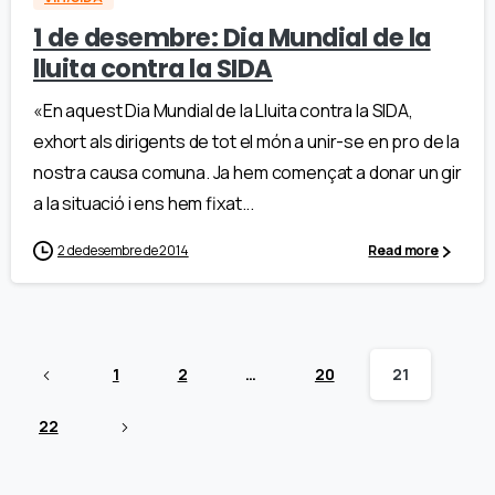
1 de desembre: Dia Mundial de la
lluita contra la SIDA
«En aquest Dia Mundial de la Lluita contra la SIDA,
exhort als dirigents de tot el món a unir-se en pro de la
nostra causa comuna. Ja hem començat a donar un gir
a la situació i ens hem fixat...
2 de desembre de 2014
Read more
1
2
…
20
21
22