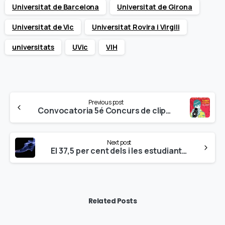
Universitat de Barcelona
Universitat de Girona
Universitat de Vic
Universitat Rovira i Virgili
universitats
UVic
VIH
Continue
Previous post
Reading
Convocatoria 5é Concurs de clipmetratges Drogues: el teu punt de mira
Next post
El 37,5 per cent dels i les estudiants universitaries s’exposen a ambients amb fum
Related Posts