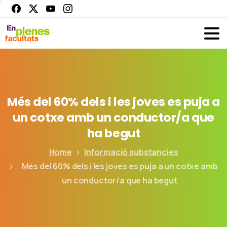
Més
del
60%
dels
i
les
joves
es
puja
a
un
cotxe
amb
un
conductor/a
que
ha
begut
Home
Informació substancies
Més del 60% dels i les joves es puja a un cotxe amb
un conductor/a que ha begut