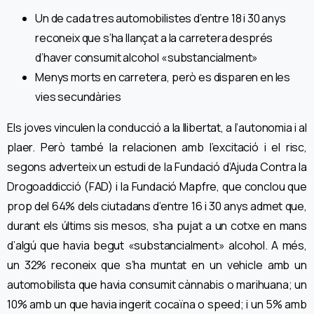
Un de cada tres automobilistes d’entre 18 i 30 anys
reconeix que s’ha llançat a la carretera després
d’haver consumit alcohol «substancialment»
Menys morts en carretera, però es disparen en les
vies secundàries
Els joves vinculen la conducció a la llibertat, a l’autonomia i al
plaer. Però també la relacionen amb l’excitació i el risc,
segons adverteix un estudi de la Fundació d’Ajuda Contra la
Drogoaddicció (FAD) i la Fundació Mapfre, que conclou que
prop del 64% dels ciutadans d’entre 16 i 30 anys admet que,
durant els últims sis mesos, s’ha pujat a un cotxe en mans
d’algú que havia begut «substancialment» alcohol. A més,
un 32% reconeix que s’ha muntat en un vehicle amb un
automobilista que havia consumit cànnabis o marihuana; un
10% amb un que havia ingerit cocaïna o speed; i un 5% amb