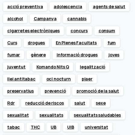
acció preventiva
adolescencia
agents de salut
alcohol
Campanya
cannabis
cigarretes electròniques
concurs
consum
Curs
drogues
En Plenes Facultats
fum
fumar
gènere
informació drogues
joves
juventut
Komando Nits Q
legalització
llei antitabac
oci nocturn
plaer
preservatius
prevenció
promoció de la salut
Rdr
reducció de riscos
salut
sexe
sexualitat
sexualitats
sexualitats saludables
tabac
THC
UB
UIB
universitat