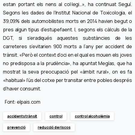
estan portant els nens al col·legi…», ha continuat Seguí.
Segons les dades de l’Institut Nacional de Toxicologia, el
39,09% dels automobilistes morts en 2014 havien begut o
pres algun tipus d’estupefaent. I, segons els càlculs de la
DGT, si s’eradiqués aquestes substàncies de les
carreteres s’evitarien 900 morts a l’any per accident de
trànsit. «Però el context d’oci en el qual es mouen els joves
no predisposa a la prudència», ha apuntat Megías, que ha
mostrat la seva preocupació pel «àmbit rural», on es fa
«habitual» l’ús del cotxe per transitar entre pobles després
d’haver consumit.
Font: elpais.com
accidents trànsit
control
control alcoholèmia
prevenció
reducció de riscos