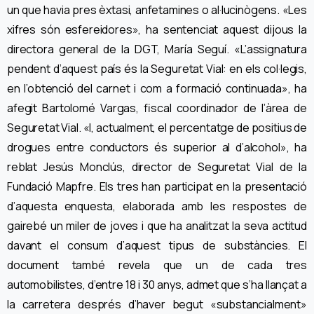
un que havia pres èxtasi, anfetamines o al·lucinògens. «Les
xifres són esfereidores», ha sentenciat aquest dijous la
directora general de la DGT, María Seguí. «L’assignatura
pendent d’aquest país és la Seguretat Vial: en els col·legis,
en l’obtenció del carnet i com a formació continuada», ha
afegit Bartolomé Vargas, fiscal coordinador de l’àrea de
Seguretat Vial. «I, actualment, el percentatge de positius de
drogues entre conductors és superior al d’alcohol», ha
reblat Jesús Monclús, director de Seguretat Vial de la
Fundació Mapfre. Els tres han participat en la presentació
d’aquesta enquesta, elaborada amb les respostes de
gairebé un miler de joves i que ha analitzat la seva actitud
davant el consum d’aquest tipus de substàncies. El
document també revela que un de cada tres
automobilistes, d’entre 18 i 30 anys, admet que s’ha llançat a
la carretera després d’haver begut «substancialment»