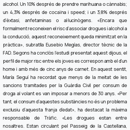
alcohol. Un 10% després de prendre marihuana o cànnabis;
un 4,3% després de cocaïna i speed; i un 3,8% després
d’èxtasi, anfetaminas o al·lucinògens. «Encara que
formalment reconeixen el risc d’associar drogues i alcohol a
la conducció, aquest reconeixement queda minimitzat en la
pràctica», subratlla Eusebio Megías, director tècnic de la
FAD. Segons ha conclòs l’estudi presentat aquest dijous, el
perfil de major risc entre els joves es correspon amb el d’un
home i amb més de cinc anys de carnet. En aquest sentit,
María Seguí ha recordat que menys de la meitat de les
sancions tramitades per la Guàrdia Civil per consum de
droga al volant es van imposar a menors de 30 anys. «Per
tant, el consum d’aquestes substàncies no és un problema
exclusiu d’aquesta franja d’edat», ha destacat la màxima
responsable de Tràfic. «Les drogues estan entre
nosaltres. Estan circulant pel Passeig de la Castellana,