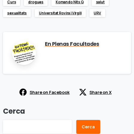
Curs
drogues
Komando Nits Q
salut
sexualitats
Universitat Rovira i Virgili
URV
En Plenas Facultades
Share on Facebook
Share on X
Cerca
Cerca