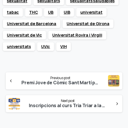
sexualitat
sexualitats
sexualitats saludables
tabac
THC
UB
UIB
universitat
Universitat de Barcelona
Universitat de Girona
Universitat de Vic
Universitat Rovira i Virgili
universitats
UVic
VIH
Continue
Previous post
Reading
Premi Jove de Còmic Sant Martí per a la prevenció i la erradicació de la violència masclista
Next post
Inscripcions al curs Tria Triar a la Universitat de les Illes Balears