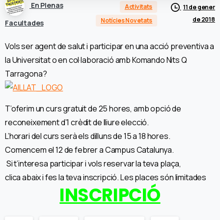
En Plenas
Activitats
11 de gener
de 2018
Notícies Novetats
Facultades
Vols ser agent de salut i participar en una acció preventiva a
la Universitat o en col·laboració amb Komando Nits Q
Tarragona?
T’oferim un curs gratuit de 25 hores, amb opció de
reconeixement d’1 crèdit de lliure elecció.
L’horari del curs serà els dilluns de 15 a 18 hores.
Comencem el 12 de febrer a Campus Catalunya.
Si t’interesa participar i vols reservar la teva plaça,
clica abaix i fes la teva inscripció. Les places són limitades
INSCRIPCIÓ