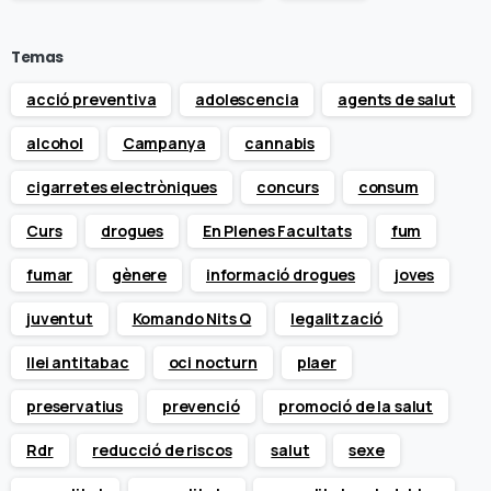
Temas
acció preventiva
adolescencia
agents de salut
alcohol
Campanya
cannabis
cigarretes electròniques
concurs
consum
Curs
drogues
En Plenes Facultats
fum
fumar
gènere
informació drogues
joves
juventut
Komando Nits Q
legalització
llei antitabac
oci nocturn
plaer
preservatius
prevenció
promoció de la salut
Rdr
reducció de riscos
salut
sexe