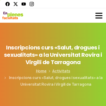
Inscripcions
curs
«Salut,
drogues
i
sexualitats»
a
la
Universitat
Rovira
i
Virgili
de
Tarragona
Home
Activitats
Inscripcions curs «Salut, drogues i sexualitats» a la
Universitat Rovira i Virgili de Tarragona