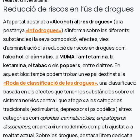
Reducció de riscos en l’ús de drogues
A l’apartat destinat a
«Alcohol i altres drogues»
(a la
pestanya
«Infodrogues»
) s’informa sobre les diferents
substàncies i la seva composició, efectes, vies
d’administració o la reducció de riscos en drogues com
l’
alcohol
, el
cànnabis
, la
MDMA
, l’
amfetamina
, la
ketamina
, el
tabac
o els
poppers
, entre d’altres. En
aquest bloc també podem trobar un espai destinat a la
«Roda de classificació de les drogues»
, una classificació
basada en els efectes que tenen les substàncies sobre el
sistema nerviós central i que afegeix a les categories
tradicionals (estimulants, depressors i psicodèlics) altres
categories com
opioides
,
cannabinoides
,
empatògens
i
dissociatius
, creant així un model més complet i ajustat a la
realitat actual. Sobre les drogues, destaca l’ítem dedicat a