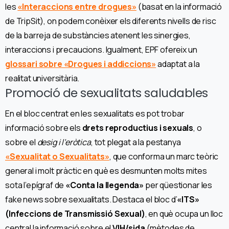
les
«Interaccions entre drogues»
(basat en la informació
de TripSit), on podem conèixer els diferents nivells de risc
de la barreja de substàncies atenent les sinergies,
interaccions i precaucions. Igualment, EPF ofereix un
glossari sobre «Drogues i addiccions»
adaptat a la
realitat universitària.
Promoció de sexualitats saludables
En el bloc centrat en les sexualitats es pot trobar
informació sobre els
drets reproductius i sexuals
, o
sobre el
desig i l’eròtica
, tot plegat a la pestanya
«Sexualitat o Sexualitats»
, que conforma un marc teòric
general i molt pràctic en què es desmunten molts mites
sota l’epígraf de
«Conta la llegenda»
per qüestionar les
fake news sobre sexualitats. Destaca el bloc d’
«ITS»
(Infeccions de Transmissió Sexual)
, en què ocupa un lloc
central la informació sobre el
VIH/sida
(mètodes de