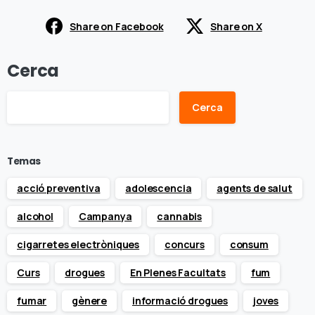
Share on Facebook
Share on X
Cerca
Cerca
Temas
acció preventiva
adolescencia
agents de salut
alcohol
Campanya
cannabis
cigarretes electròniques
concurs
consum
Curs
drogues
En Plenes Facultats
fum
fumar
gènere
informació drogues
joves