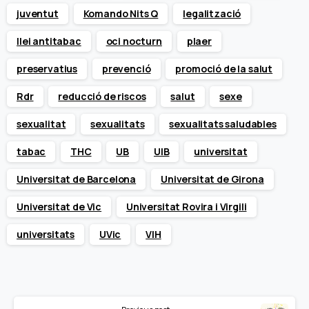
juventut
Komando Nits Q
legalització
llei antitabac
oci nocturn
plaer
preservatius
prevenció
promoció de la salut
Rdr
reducció de riscos
salut
sexe
sexualitat
sexualitats
sexualitats saludables
tabac
THC
UB
UIB
universitat
Universitat de Barcelona
Universitat de Girona
Universitat de Vic
Universitat Rovira i Virgili
universitats
UVic
VIH
Continue