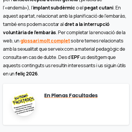
l’«endemà»), l’
implant subdèrmic
o el
pegat cutani
. En
aquest apartat, relacionat amb la planificació de l’embaràs,
també ens podem acostar al
dret a la interrupció
voluntària de l’embaràs
. Per completar la renovació de la
web, un
glossari molt complet
sobre temes relacionats
amb la sexualitat que serveix com a material pedagògic de
consulta en cas de dubte. Des d’
EPF
us desitgem que
aquests continguts us resultin interessants i us siguin útils
en un
feliç 2026
.
En Plenas Facultades