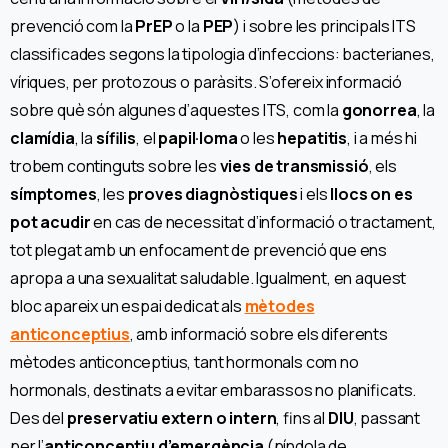
prevenció com la
PrEP
o la
PEP
) i sobre les principals ITS
classificades segons la tipologia d’infeccions: bacterianes,
víriques, per protozous o paràsits. S’ofereix informació
sobre què són algunes d’aquestes ITS, com la
gonorrea
, la
clamídia
, la
sífilis
, el
papil·loma
o les
hepatitis
, i a més hi
trobem continguts sobre les
vies de transmissió
, els
símptomes
, les
proves diagnòstiques
i els
llocs on es
pot acudir
en cas de necessitat d’informació o tractament,
tot plegat amb un enfocament de prevenció que ens
apropa a una sexualitat saludable. Igualment, en aquest
bloc apareix un espai dedicat als
mètodes
anticonceptius
, amb informació sobre els diferents
mètodes anticonceptius, tant hormonals com no
hormonals, destinats a evitar embarassos no planificats.
Des del
preservatiu extern o intern
, fins al
DIU
, passant
per l’
anticonceptiu d’emergència
(píndola de