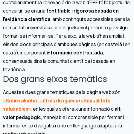
quotidianament, la renovació de la web d’EPF té l’objectiu de
convertir-se en una
font fiable i rigorosa basada en
l’evidència científica
, amb continguts accessibles per a la
comunitat universitària i per a qualsevol persona que vulgui
formar-se i informar-se. Per a això, a la web s’han ampliat
els dos blocs principals d’ambdues pàgines (en castellà i en
català), incorporant
informació contrastada
,
consensuada dins la comunitat científica i basada en
l’evidència.
Dos grans eixos temàtics
Aquestes dues grans temàtiques de la pàgina web són
«Sobre alcohol i altres drogues»
i
«Sexualitats
saludables»
, en les quals s’ofereix una informació d’
alt
valor pedagògic
, manejable i comprensible per formar i
informar en to divulgatiu i amb un llenguatge adaptat a la
realitat universitària.