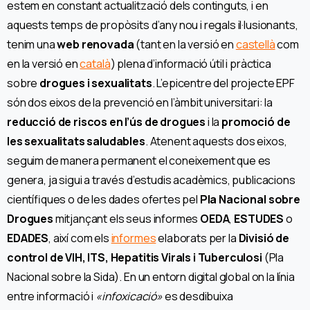
estem en constant actualització dels continguts, i en
aquests temps de propòsits d’any nou i regals il·lusionants,
tenim una
web renovada
(tant en la versió en
castellà
com
en la versió en
català
) plena d’informació útil i pràctica
sobre
drogues i sexualitats
. L’epicentre del projecte EPF
són dos eixos de la prevenció en l’àmbit universitari: la
reducció de riscos en l’ús de drogues
i la
promoció de
les sexualitats saludables
. Atenent aquests dos eixos,
seguim de manera permanent el coneixement que es
genera, ja sigui a través d’estudis acadèmics, publicacions
científiques o de les dades ofertes pel
Pla Nacional sobre
Drogues
mitjançant els seus informes
OEDA
,
ESTUDES
o
EDADES
, així com els
informes
elaborats per la
Divisió de
control de VIH, ITS, Hepatitis Virals i Tuberculosi
(Pla
Nacional sobre la Sida). En un entorn digital global on la línia
entre informació i
«infoxicació»
es desdibuixa