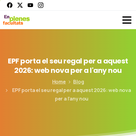
EPF
porta
el
seu
regal
per
a
aquest
2026:
web
nova
per
a
l'any
nou
Home
Blog
EPF porta el seu regal per a aquest 2026: web nova
per a l’any nou