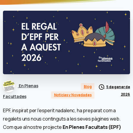
En Plenas
Blog
5 de gener de
2026
Noticias y Novedades
Facultades
EPF, inspirat per l’esperit nadalenc, ha preparat com a
regalets uns nous continguts a les seves pàgines web.
Com que al nostre projecte
En Plenes Facultats (EPF)