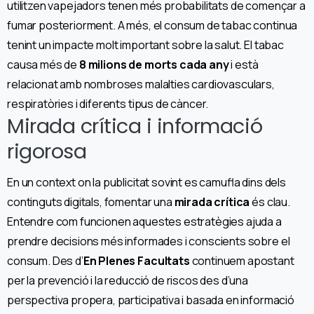
utilitzen vapejadors tenen més probabilitats de començar a
fumar posteriorment. A més, el consum de tabac continua
tenint un impacte molt important sobre la salut. El tabac
causa més de
8 milions de morts cada any
i està
relacionat amb nombroses malalties cardiovasculars,
respiratòries i diferents tipus de càncer.
Mirada crítica i informació
rigorosa
En un context on la publicitat sovint es camufla dins dels
continguts digitals, fomentar una
mirada crítica
és clau.
Entendre com funcionen aquestes estratègies ajuda a
prendre decisions més informades i conscients sobre el
consum. Des d’
En Plenes Facultats
continuem apostant
per la prevenció i la reducció de riscos des d’una
perspectiva propera, participativa i basada en informació