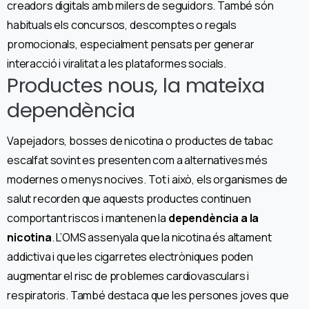
creadors digitals amb milers de seguidors. També són
habituals els concursos, descomptes o regals
promocionals, especialment pensats per generar
interacció i viralitat a les plataformes socials.
Productes nous, la mateixa
dependència
Vapejadors, bosses de nicotina o productes de tabac
escalfat sovint es presenten com a alternatives més
modernes o menys nocives. Tot i això, els organismes de
salut recorden que aquests productes continuen
comportant riscos i mantenen la
dependència a la
nicotina
. L’OMS assenyala que la nicotina és altament
addictiva i que les cigarretes electròniques poden
augmentar el risc de problemes cardiovasculars i
respiratoris. També destaca que les persones joves que