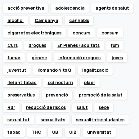
acció preventiva
adolescencia
agents de salut
alcohol
Campanya
cannabis
cigarretes electròniques
concurs
consum
Curs
drogues
En Plenes Facultats
fum
fumar
gènere
informació drogues
joves
juventut
Komando Nits Q
legalització
llei antitabac
oci nocturn
plaer
preservatius
prevenció
promoció de la salut
Rdr
reducció de riscos
salut
sexe
sexualitat
sexualitats
sexualitats saludables
tabac
THC
UB
UIB
universitat