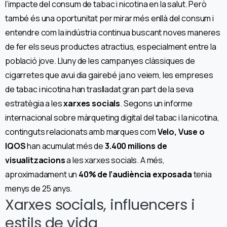
l’impacte del consum de tabac i nicotina en la salut. Però
també és una oportunitat per mirar més enllà del consum i
entendre com la indústria continua buscant noves maneres
de fer els seus productes atractius, especialment entre la
població jove. Lluny de les campanyes clàssiques de
cigarretes que avui dia gairebé ja no veiem, les empreses
de tabac i nicotina han traslladat gran part de la seva
estratègia a les
xarxes socials
. Segons un informe
internacional sobre màrqueting digital del tabac i la nicotina,
continguts relacionats amb marques com
Velo, Vuse o
IQOS
han acumulat més de
3.400 milions de
visualitzacions
a les xarxes socials. A més,
aproximadament un
40% de l’audiència exposada
tenia
menys de 25 anys.
Xarxes socials, influencers i
estils de vida