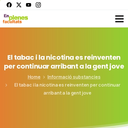
El
tabac
i
la
nicotina
es
reinventen
per
continuar
arribant
a
la
gent
jove
Home
Informació substancies
El tabac i la nicotina es reinventen per continuar
arribant a la gent jove