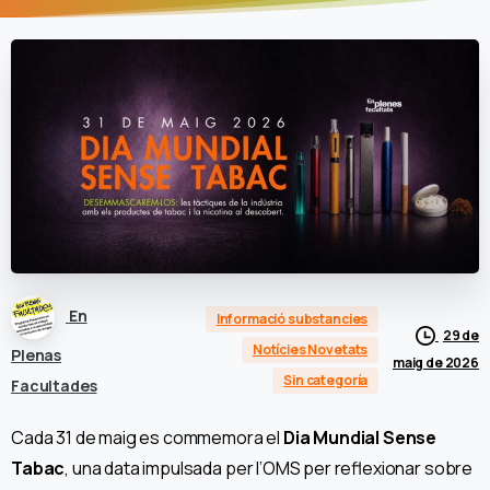
En
Informació substancies
29 de
Notícies Novetats
Plenas
maig de 2026
Sin categoría
Facultades
Cada 31 de maig es commemora el
Dia Mundial Sense
Tabac
, una data impulsada per l’OMS per reflexionar sobre