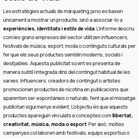
Les estratègies actuals de màrqueting ja no es basen
únicament a mostrar un producte, sinó a associar-lo a
experiències, identitats i estils de vida
. L’informe descriu
com les grans empreses del sector utilitzen influencers,
festivals de música, esport, moda o continguts culturals per
fer que els seus productes semblin moderns, socials i
desitjables. Aquesta publicitat sovint es presenta de
manera subtil i integrada dins del contingut habitual de les
xarxes. Influencers, creadors de contingut o artistes
promocionen productes de nicotina en publicacions que
aparenten ser espontànies o naturals, fent que el missatge
publicitari sigui menys evident. L’objectiu és que aquests
productes apareguin vinculats a conceptes com
llibertat,
creativitat, música, moda o esport
. Per això, moltes
campanyes col·laboren amb festivals, equips esportius o