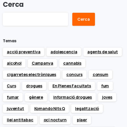
Cerca
Cerca
Temas
acció preventiva
adolescencia
agents de salut
alcohol
Campanya
cannabis
cigarretes electròniques
concurs
consum
Curs
drogues
En Plenes Facultats
fum
fumar
gènere
informació drogues
joves
juventut
Komando Nits Q
legalització
llei antitabac
oci nocturn
plaer