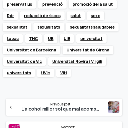
preservatius
prevenció
promoció de la salut
Rdr
reducció de riscos
salut
sexe
sexualitat
sexualitats
sexualitats saludables
tabac
THC
UB
UIB
universitat
Universitat de Barcelona
Universitat de Girona
Universitat de Vic
Universitat Rovira i Virgili
universitats
UVic
VIH
Continue
Previous post
Reading
L’alcohol millor sol que mal acompanyat…
Next post