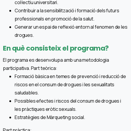
col·lectiu universitari.
Contribuir a la sensibilització i formació dels futurs
professionals en promoció de la salut.
Generar un espai de reflexió entorn al fenomen de les
drogues.
En què consisteix el programa?
El programa es desenvolupa amb una metodologia
participativa. Part teòrica:
Formació bàsica en temes de prevenció i reducció de
riscos en el consum de drogues i les sexualitats
saludables.
Possibles efectes i riscos del consum de drogues i
les pràctiques eròtic sexuals.
Estratègies de Màrqueting social.
Part pràctica: