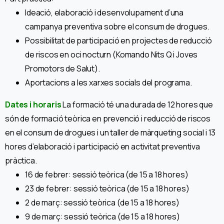
Ideació, elaboració i desenvolupament d’una
campanya preventiva sobre el consum de drogues.
Possibilitat de participació en projectes de reducció
de riscos en oci nocturn (Komando Nits Q i Joves
Promotors de Salut).
Aportacions a les xarxes socials del programa.
Dates i horaris
La formació té una durada de 12 hores que
són de formació teòrica en prevenció i reducció de riscos
en el consum de drogues i un taller de màrqueting social i 13
hores d’elaboració i participació en activitat preventiva
pràctica.
16 de febrer: sessió teòrica (de 15 a 18 hores)
23 de febrer: sessió teòrica (de 15 a 18 hores)
2 de març: sessió teòrica (de 15 a 18 hores)
9 de març: sessió teòrica (de 15 a 18 hores)