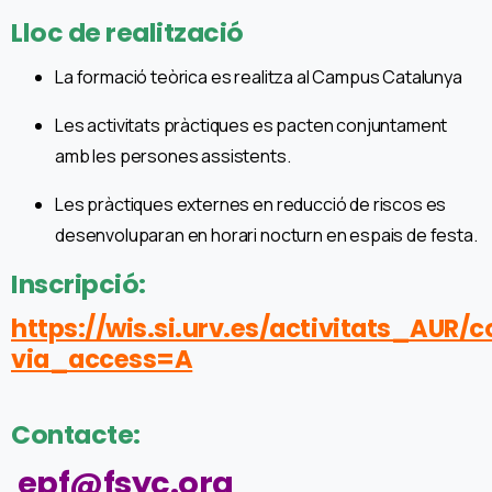
Lloc de realització
La formació teòrica es realitza al Campus Catalunya
Les activitats pràctiques es pacten conjuntament
amb les persones assistents.
Les pràctiques externes en reducció de riscos es
desenvoluparan en horari nocturn en espais de festa.
Inscripció:
https://wis.si.urv.es/activitats_AUR/
via_access=A
Contacte:
epf@fsyc.org