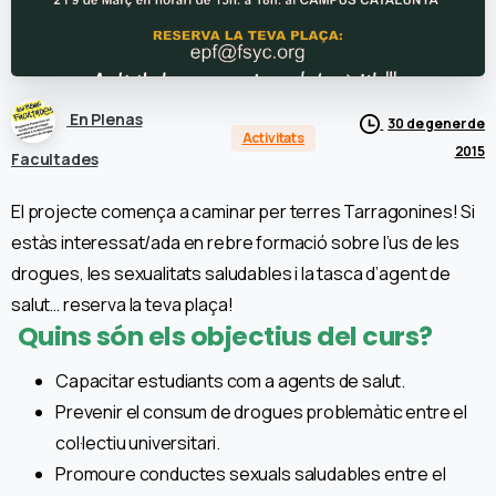
En Plenas
30 de gener de
Activitats
2015
Facultades
El projecte comença a caminar per terres Tarragonines! Si
estàs interessat/ada en rebre formació sobre l’us de les
drogues, les sexualitats saludables i la tasca d’agent de
salut… reserva la teva plaça!
Quins són els objectius del curs?
Capacitar estudiants com a agents de salut.
Prevenir el consum de drogues problemàtic entre el
col·lectiu universitari.
Promoure conductes sexuals saludables entre el