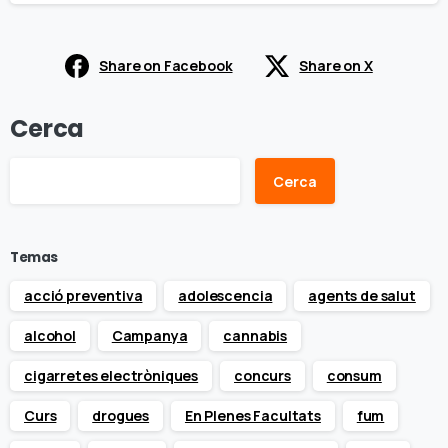
Share on Facebook
Share on X
Cerca
Cerca
Temas
acció preventiva
adolescencia
agents de salut
alcohol
Campanya
cannabis
cigarretes electròniques
concurs
consum
Curs
drogues
En Plenes Facultats
fum