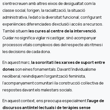
s’entrecreuen amb altres eixos de desigualtat com la
classe social, l’origen, la racialització, la situació
administrativa, l’edat o la diversitat funcional; configurant
experiències diferenciades d’exclusió i accés a recursos.
També situem
les cures al centre de la intervenció
.
Cuidar no significa vigilar ni castigar, sinó acompanyar
processos vitals complexos des del respecte als ritmes i
les decisions de cada dona.
En aquest marc,
la sororitat i les xarxes de suport entre
dones
son eines fonamentals. Davant l’individualisme
neoliberal, reivindiquem l’organització feminista,
l’acompanyament comunitari i la construcció col·lectiva de
respostes davant els malestars socials.
En aquest context, ens preocupa especialment
l’auge de
discursos antiintel·lectuals i de teràpies sense