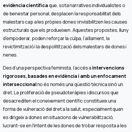
evidència científica
que, sota narratives individualistes o
de benestar personal, desplacen la responsabilitat dels
malestars cap a les pròpies dones i invisibilitzen les causes
estructurals que els produeixen. Aquestes propostes, lluny
d’empoderar, poden reforçar la culpa, l’aïllament, la
revictimització i la despolitització dels malestars de dones i
nenes.
Des d’una perspectiva feminista, l’accés a
intervencions
rigoroses, basades en evidència i amb un enfocament
interseccional
no és només una qüestió tècnica sinó un
dret. La proliferació de pseudoteràpies i discursos que
desacrediten el coneixement científic constitueix una
forma de vulneració del dret a la salut, especialment quan
es dirigeix a dones en situacions de vulnerabilització,
lucrant-se en l’intent de les dones de trobar resposta a les