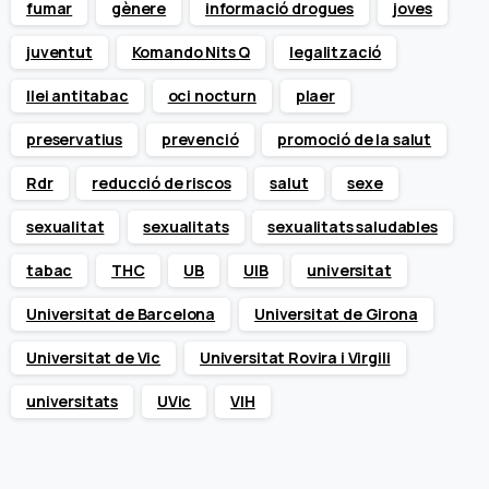
fumar
gènere
informació drogues
joves
juventut
Komando Nits Q
legalització
llei antitabac
oci nocturn
plaer
preservatius
prevenció
promoció de la salut
Rdr
reducció de riscos
salut
sexe
sexualitat
sexualitats
sexualitats saludables
tabac
THC
UB
UIB
universitat
Universitat de Barcelona
Universitat de Girona
Universitat de Vic
Universitat Rovira i Virgili
universitats
UVic
VIH