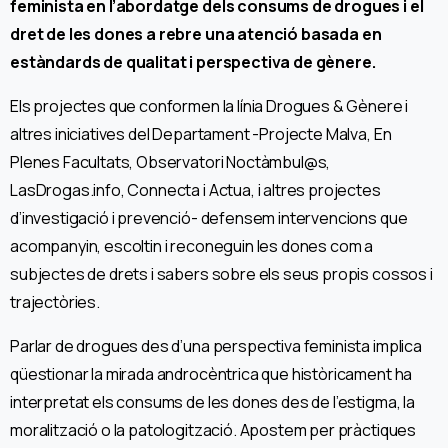
feminista en l’abordatge dels consums de drogues i el
dret de les dones a rebre una atenció basada en
estàndards de qualitat i perspectiva de gènere.
Els projectes que conformen la línia Drogues & Gènere i
altres iniciatives del Departament -Projecte Malva, En
Plenes Facultats, Observatori Noctàmbul@s,
LasDrogas.info, Connecta i Actua, i altres projectes
d’investigació i prevenció- defensem intervencions que
acompanyin, escoltin i reconeguin les dones com a
subjectes de drets i sabers sobre els seus propis cossos i
trajectòries.
Parlar de drogues des d’una perspectiva feminista implica
qüestionar la mirada androcèntrica que històricament ha
interpretat els consums de les dones des de l’estigma, la
moralització o la patologització. Apostem per pràctiques