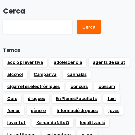
Cerca
Cerca
Temas
acció preventiva
adolescencia
agents de salut
alcohol
Campanya
cannabis
cigarretes electròniques
concurs
consum
Curs
drogues
En Plenes Facultats
fum
fumar
gènere
informació drogues
joves
juventut
Komando Nits Q
legalització
llei antitabac
oci nocturn
plaer