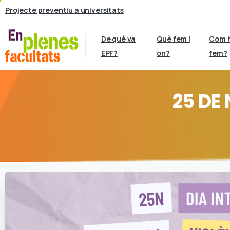
Projecte preventiu a universitats
De què va
Què fem i
Com 
EPF?
on?
fem?
25
DE