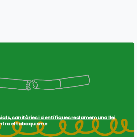
als, sanitàries i científiques reclamem una llei
ntra el tabaquisme