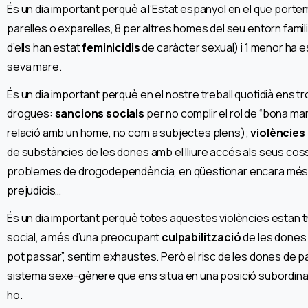
És un dia important perquè a l’Estat espanyol en el que port
parelles o exparelles, 8 per altres homes del seu entorn famili
d’ells han estat
feminicidis
de caràcter sexual) i 1 menor ha e
seva mare.
És un dia important perquè en el nostre treball quotidià ens 
drogues:
sancions socials
per no complir el rol de “bona mare 
relació amb un home, no com a subjectes plens);
violències
de substàncies de les dones amb el lliure accés als seus co
problemes de drogodependència, en qüestionar encara més els
prejudicis…
És un dia important perquè totes aquestes violències estan 
social, a més d’una preocupant
culpabilització
de les dones 
pot passar”, sentim exhaustes. Però el risc de les dones de p
sistema sexe-gènere que ens situa en una posició subordinad
ho.