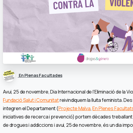
En Plenas Facultades
Avui, 25 de novembre, Dia Internacional de l’Eliminació de la Vi
Fundació Salut i Comunitat
reivindiquem la lluita feminista. De
integren el Departament (
Projecte Malva
,
En Plenes Facultat
iniciatives de recerca i prevenció) portem dècades treballant 
de drogues i addiccions i avui, 25 de novembre, és un dia impo