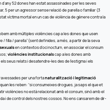
em d’any 52 dones han estat assassinades per les seves
ar, 5 per un agressor sense relació de parella o familiar (3
stat víctima mortal en un cas de violència de gènere contra la
trobem amb múltiples violències cap a les dones que usen
/ filla / parella” (sent definides, a més, a partir de la seva
 sexuals
en contextos d’oci nocturn, en associar el consum
ssos;
violències institucionals
cap a les dones amb
 seus relats i desatendre-les des de l’estigma i els
travessades per una forta
naturalització i legitimació
quan les reben: “si consumeixes drogues, ja saps el que et
atir violències no està relacionat amb el consum, sinó amb el
a i de control dels nostres cossos. No ens cansarem de dir-