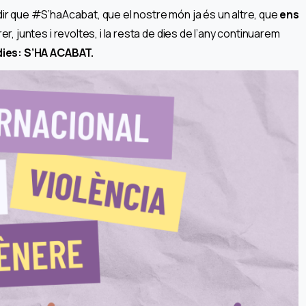
 dir que #S’haAcabat, que el nostre món ja és un altre, que
ens
rer, juntes i revoltes, i la resta de dies de l’any continuarem
 dies: S’HA ACABAT.