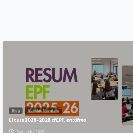
Reading
Blog
Notícies Novetats
El curs 2025-2026 d’EPF, en xifres
15 de juliol de 2026