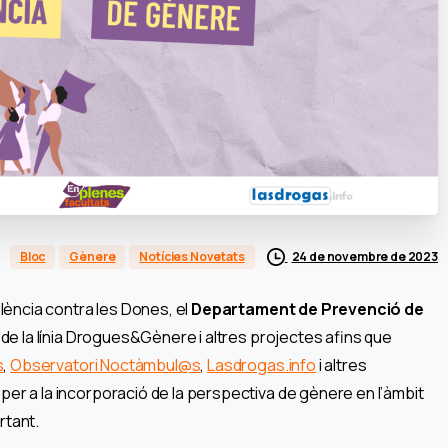
24 de novembre de 2023
Bloc
Gènere
Notícies Novetats
olència contra les Dones, el
Departament de Prevenció de
s de la línia Drogues&Gènere i altres projectes afins que
s
,
Observatori Noctàmbul@s
,
Lasdrogas.info
i altres
per a la incorporació de la perspectiva de gènere en l’àmbit
rtant.