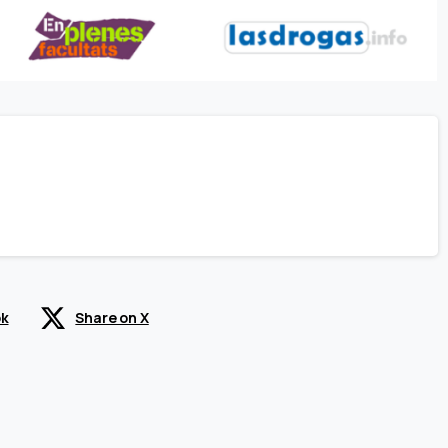
ok
Share on X