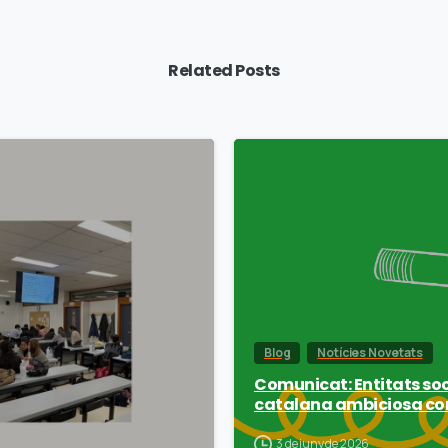
Related Posts
Blog
Notícies Novetats
Comunicat: Entitats soci
catalana ambiciosa co
3 de juny de 2026