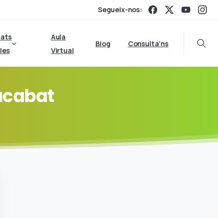
Segueix-nos:
tats
Aula
Blog
Consulta’ns
Searc
les
Virtual
acabat