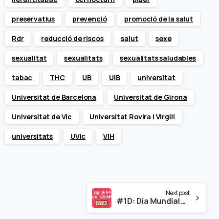
preservatius
prevenció
promoció de la salut
Rdr
reducció de riscos
salut
sexe
sexualitat
sexualitats
sexualitats saludables
tabac
THC
UB
UIB
universitat
Universitat de Barcelona
Universitat de Girona
Universitat de Vic
Universitat Rovira i Virgili
universitats
UVic
VIH
Next post
#1D: Dia Mundial de la SIDA – «El VIH ja no és un enigma»