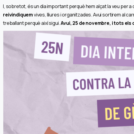
I, sobretot, és un dia important perquè hem alçat la veu per a
reivindiquem
vives, lliures i organitzades. Avui sortirem al car
treballant perquè així sigui.
Avui, 25 de novembre, i tots els