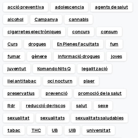
acció preventiva
adolescencia
agents de salut
alcohol
Campanya
cannabis
cigarretes electròniques
concurs
consum
Curs
drogues
En Plenes Facultats
fum
fumar
gènere
informació drogues
joves
juventut
Komando Nits Q
legalització
llei antitabac
oci nocturn
plaer
preservatius
prevenció
promoció de la salut
Rdr
reducció de riscos
salut
sexe
sexualitat
sexualitats
sexualitats saludables
tabac
THC
UB
UIB
universitat