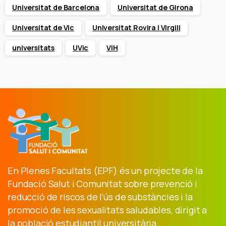
Universitat de Barcelona
Universitat de Girona
Universitat de Vic
Universitat Rovira i Virgili
universitats
UVic
VIH
En Plenes Facultats (EPF) és un projecte de la
Fundació Salut i Comunitat sobre prevenció i
reducció de riscos de l’ús de substàncies i la
promoció de les sexualitats saludables, dirigit a
la població estudiantil universitària.