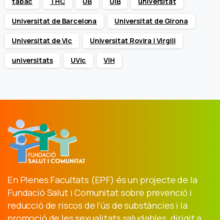
tabac
THC
UB
UIB
universitat
Universitat de Barcelona
Universitat de Girona
Universitat de Vic
Universitat Rovira i Virgili
universitats
UVic
VIH
En Plenes Facultats (EPF) és un projecte de la
Fundació Salut i Comunitat sobre prevenció i
reducció de riscos de l’ús de substàncies i la
promoció de les sexualitats saludables, dirigit a