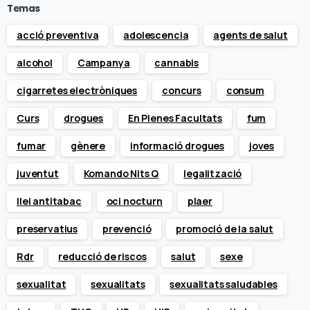
Temas
acció preventiva
adolescencia
agents de salut
alcohol
Campanya
cannabis
cigarretes electròniques
concurs
consum
Curs
drogues
En Plenes Facultats
fum
fumar
gènere
informació drogues
joves
juventut
Komando Nits Q
legalització
llei antitabac
oci nocturn
plaer
preservatius
prevenció
promoció de la salut
Rdr
reducció de riscos
salut
sexe
sexualitat
sexualitats
sexualitats saludables