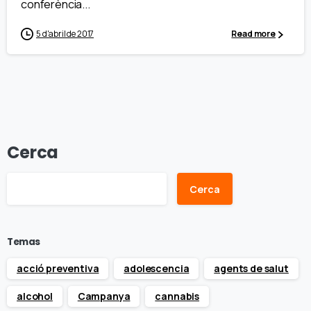
conferència...
5 d'abril de 2017
Read more
Cerca
Cerca
Temas
acció preventiva
adolescencia
agents de salut
alcohol
Campanya
cannabis