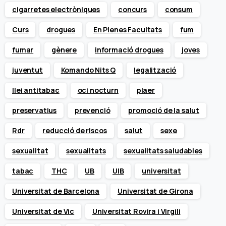
cigarretes electròniques
concurs
consum
Curs
drogues
En Plenes Facultats
fum
fumar
gènere
informació drogues
joves
juventut
Komando Nits Q
legalització
llei antitabac
oci nocturn
plaer
preservatius
prevenció
promoció de la salut
Rdr
reducció de riscos
salut
sexe
sexualitat
sexualitats
sexualitats saludables
tabac
THC
UB
UIB
universitat
Universitat de Barcelona
Universitat de Girona
Universitat de Vic
Universitat Rovira i Virgili