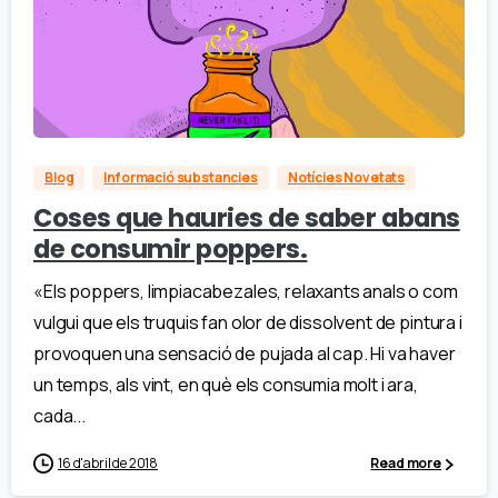
Blog
Informació substancies
Notícies Novetats
Coses que hauries de saber abans
de consumir poppers.
«Els poppers, limpiacabezales, relaxants anals o com
vulgui que els truquis fan olor de dissolvent de pintura i
provoquen una sensació de pujada al cap. Hi va haver
un temps, als vint, en què els consumia molt i ara,
cada...
16 d'abril de 2018
Read more