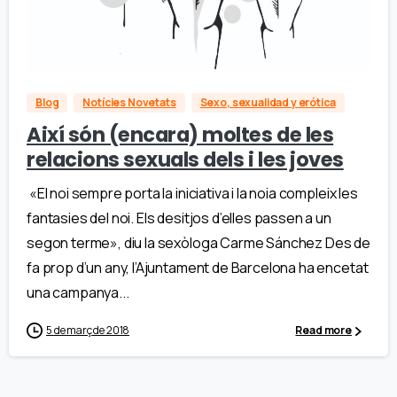
Blog
Notícies Novetats
Sexo, sexualidad y erótica
Així són (encara) moltes de les
relacions sexuals dels i les joves
«El noi sempre porta la iniciativa i la noia compleix les
fantasies del noi. Els desitjos d’elles passen a un
segon terme», diu la sexòloga Carme Sánchez Des de
fa prop d’un any, l’Ajuntament de Barcelona ha encetat
una campanya...
5 de març de 2018
Read more