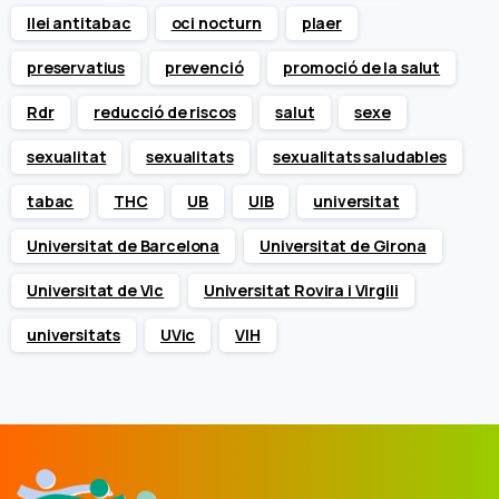
llei antitabac
oci nocturn
plaer
preservatius
prevenció
promoció de la salut
Rdr
reducció de riscos
salut
sexe
sexualitat
sexualitats
sexualitats saludables
tabac
THC
UB
UIB
universitat
Universitat de Barcelona
Universitat de Girona
Universitat de Vic
Universitat Rovira i Virgili
universitats
UVic
VIH