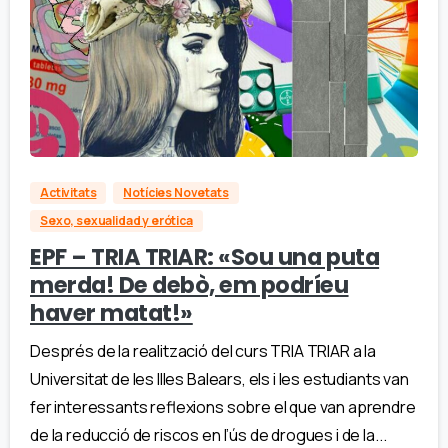
Activitats
Notícies Novetats
Sexo, sexualidad y erótica
EPF – TRIA TRIAR: «Sou una puta
merda! De debò, em podríeu
haver matat!»
Després de la realització del curs TRIA TRIAR a la
Universitat de les Illes Balears, els i les estudiants van
fer interessants reflexions sobre el que van aprendre
de la reducció de riscos en l’ús de drogues i de la...