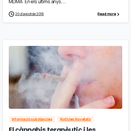
MDMA En els últims anys,...
20 d'agost de 2018
Read more
Informació substancies
Notícies Novetats
El cànnabis terapèutic i les