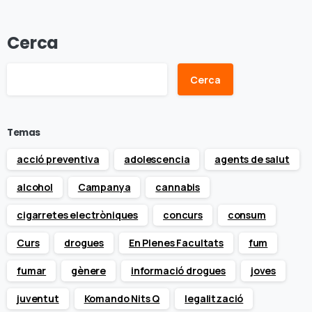
Cerca
Cerca
Temas
acció preventiva
adolescencia
agents de salut
alcohol
Campanya
cannabis
cigarretes electròniques
concurs
consum
Curs
drogues
En Plenes Facultats
fum
fumar
gènere
informació drogues
joves
juventut
Komando Nits Q
legalització