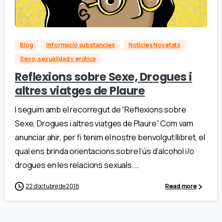
Blog
Informació substancies
Notícies Novetats
Sexo, sexualidad y erótica
Reflexions sobre Sexe, Drogues i
altres viatges de Plaure
I seguim amb el recorregut de “Reflexions sobre
Sexe, Drogues i altres viatges de Plaure” Com vam
anunciar ahir, per fi tenim el nostre benvolgut llibret, el
qual ens brinda orientacions sobre l’ús d’alcohol i/o
drogues en les relacions sexuals....
22 d'octubre de 2018
Read more