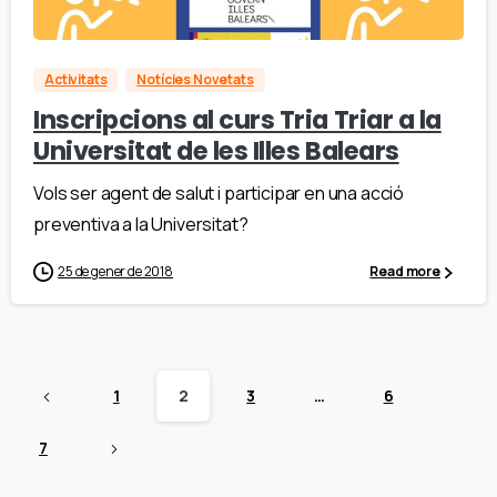
Activitats
Notícies Novetats
Inscripcions al curs Tria Triar a la
Universitat de les Illes Balears
Vols ser agent de salut i participar en una acció
preventiva a la Universitat?
25 de gener de 2018
Read more
1
2
3
…
6
7