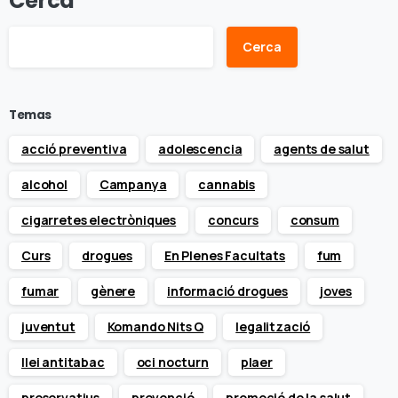
Cerca
Cerca
Temas
acció preventiva
adolescencia
agents de salut
alcohol
Campanya
cannabis
cigarretes electròniques
concurs
consum
Curs
drogues
En Plenes Facultats
fum
fumar
gènere
informació drogues
joves
juventut
Komando Nits Q
legalització
llei antitabac
oci nocturn
plaer
preservatius
prevenció
promoció de la salut