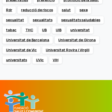
Rdr
reducció de riscos
salut
sexe
sexualitat
sexualitats
sexualitats saludables
tabac
THC
UB
UIB
universitat
Universitat de Barcelona
Universitat de Girona
Universitat de Vic
Universitat Rovira i Virgili
universitats
UVic
VIH