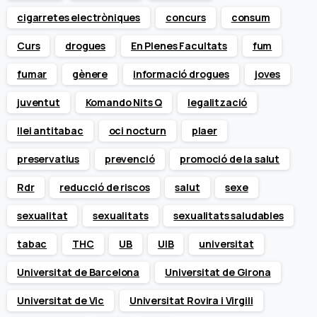
cigarretes electròniques
concurs
consum
Curs
drogues
En Plenes Facultats
fum
fumar
gènere
informació drogues
joves
juventut
Komando Nits Q
legalització
llei antitabac
oci nocturn
plaer
preservatius
prevenció
promoció de la salut
Rdr
reducció de riscos
salut
sexe
sexualitat
sexualitats
sexualitats saludables
tabac
THC
UB
UIB
universitat
Universitat de Barcelona
Universitat de Girona
Universitat de Vic
Universitat Rovira i Virgili