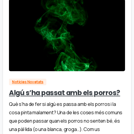
Notícies Novetats
Algú s’ha passat amb els porros?
Què s’ha de fer si algú es passa amb els porros i la
cosa pinta malament? Una de les coses més comuns
que poden passar quan els porros no senten bé, és
una pàl·lida (o una blanca, groga…). Com us