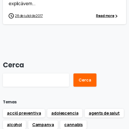
explicàvem...
28 de juliol de 2017
Read more
Cerca
Cerca
Temas
acció preventiva
adolescencia
agents de salut
alcohol
Campanya
cannabis