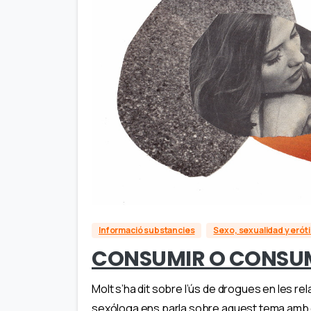
Informació substancies
Sexo, sexualidad y erót
CONSUMIR O CONSU
Molt s’ha dit sobre l’ús de drogues en les re
sexóloga ens parla sobre aquest tema amb due