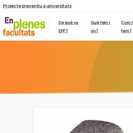
Projecte preventiu a universitats
De què va
Què fem i
Com 
EPF?
on?
fem?