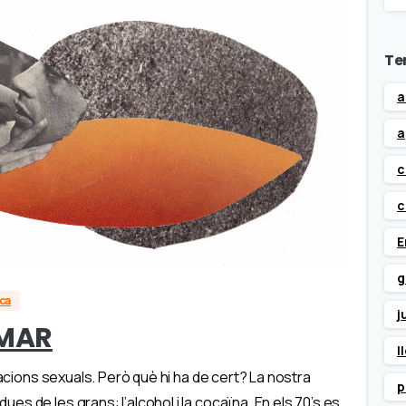
Te
a
a
c
c
E
g
ica
j
MAR
l
lacions sexuals. Però què hi ha de cert? La nostra
p
s de les grans: l’alcohol i la cocaïna. En els 70’s es