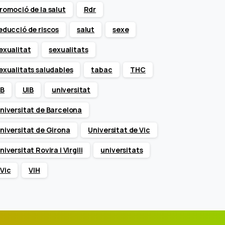
romoció de la salut
Rdr
educció de riscos
salut
sexe
exualitat
sexualitats
exualitats saludables
tabac
THC
B
UIB
universitat
niversitat de Barcelona
niversitat de Girona
Universitat de Vic
niversitat Rovira i Virgili
universitats
Vic
VIH