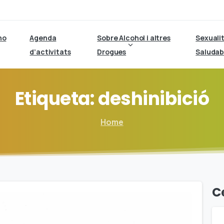
ho
Agenda
Sobre Alcohol i altres
Sexuali
d’activitats
Drogues
Saludab
Etiqueta:
deshinibició
Home
C