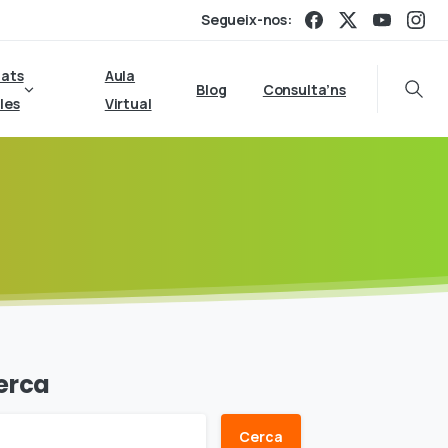
Segueix-nos:
tats
Aula
Blog
Consulta’ns
Searc
les
Virtual
erca
Cerca