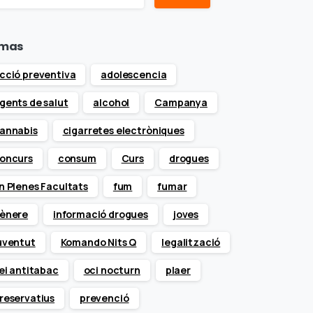
mas
cció preventiva
adolescencia
gents de salut
alcohol
Campanya
annabis
cigarretes electròniques
oncurs
consum
Curs
drogues
n Plenes Facultats
fum
fumar
ènere
informació drogues
joves
uventut
Komando Nits Q
legalització
lei antitabac
oci nocturn
plaer
reservatius
prevenció