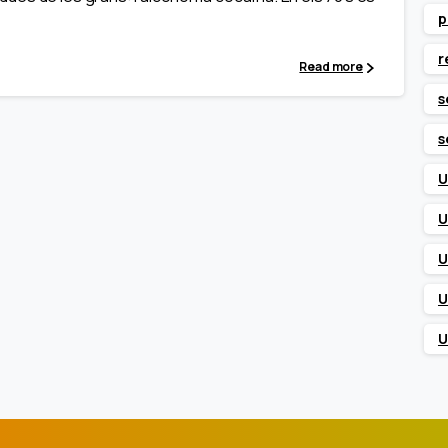
p
r
Read more
s
s
U
U
U
U
U