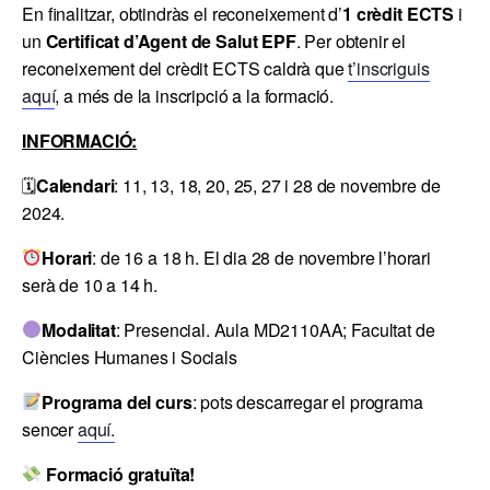
En finalitzar, obtindràs el reconeixement d’
1 crèdit ECTS
i
un
Certificat d’Agent de Salut EPF
. Per obtenir el
reconeixement del crèdit ECTS caldrà que
t’inscriguis
aquí
, a més de la inscripció a la formació.
INFORMACIÓ:
🗓
Calendari
: 11, 13, 18, 20, 25, 27 i 28 de novembre de
2024.
Horari
: de 16 a 18 h. El dia 28 de novembre l’horari
serà de 10 a 14 h.
Modalitat
: Presencial. Aula MD2110AA; Facultat de
Ciències Humanes i Socials
Programa del curs
: pots descarregar el programa
sencer
aquí.
Formació gratuïta!