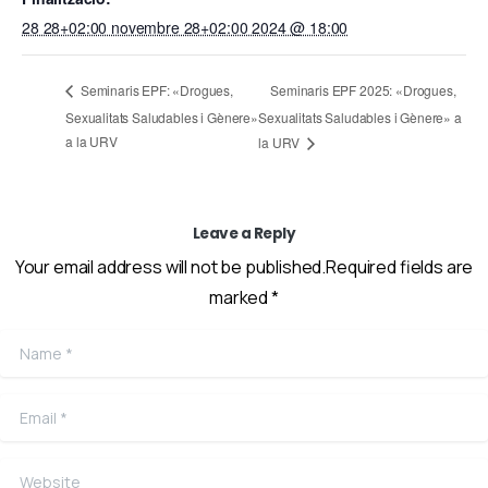
28 28+02:00 novembre 28+02:00 2024 @ 18:00
Seminaris EPF 2025: «Drogues,
Seminaris EPF: «Drogues,
Sexualitats Saludables i Gènere»
Sexualitats Saludables i Gènere» a
a la URV
la URV
Leave a Reply
Your email address will not be published.Required fields are
marked *
Name
*
Email
*
Website