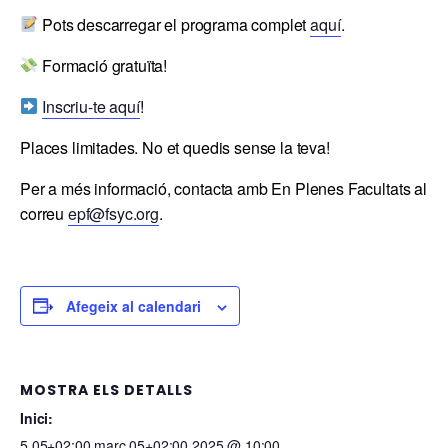
Pots descarregar el programa complet
aquí
.
Formació gratuïta!
Inscriu-te aquí
!
Places limitades. No et quedis sense la teva!
Per a més informació, contacta amb En Plenes Facultats al
correu
epf@fsyc.org
.
Afegeix al calendari
MOSTRA ELS DETALLS
Inici:
5 05+02:00 març 05+02:00 2025 @ 10:00