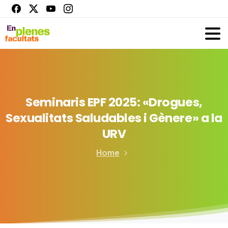
Seminaris
EPF
2025:
«Drogues,
Sexualitats
Saludables
i
Gènere»
a
la
URV
Home