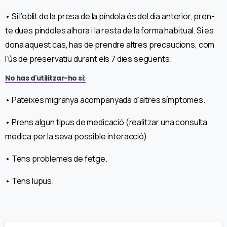
• Si l’oblit de la presa de la píndola és del dia anterior, pren-
te dues píndoles alhora i la resta de la forma habitual. Si es
dona aquest cas, has de prendre altres precaucions, com
l’ús de preservatiu durant els 7 dies següents.
No has d'utilitzar-ho si:
• Pateixes migranya acompanyada d’altres símptomes.
• Prens algun tipus de medicació (realitzar una consulta
mèdica per la seva possible interacció)
• Tens problemes de fetge.
• Tens lupus.
Continue