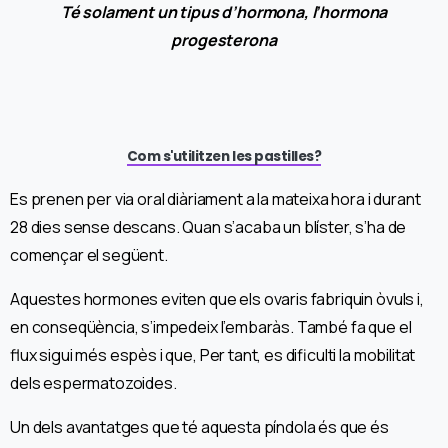
Té solament un tipus d’hormona, l’hormona
progesterona
Com s'utilitzen les pastilles?
Es prenen per via oral diàriament a la mateixa hora i durant
28 dies sense descans. Quan s’acaba un blíster, s’ha de
començar el següent.
Aquestes hormones eviten que els ovaris fabriquin òvuls i,
en conseqüència, s’impedeix l’embaràs. També fa que el
flux sigui més espès i que, Per tant, es dificulti la mobilitat
dels espermatozoides.
Un dels avantatges que té aquesta píndola és que és