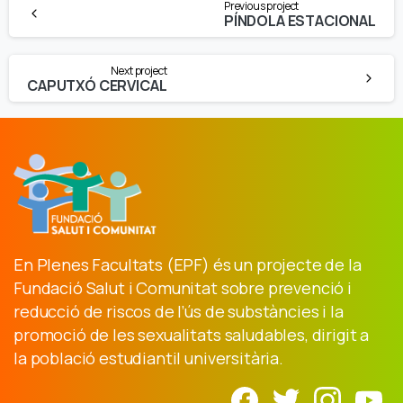
Previous project
Reading
PÍNDOLA ESTACIONAL
Next project
CAPUTXÓ CERVICAL
En Plenes Facultats (EPF) és un projecte de la
Fundació Salut i Comunitat sobre prevenció i
reducció de riscos de l’ús de substàncies i la
promoció de les sexualitats saludables, dirigit a
la població estudiantil universitària.