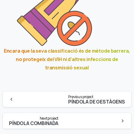
Encara que la seva classificació és de mètode barrera,
no protegeix del VIH ni d’altres infeccions de
transmissió sexual
Continue
Previous project
Reading
PÍNDOLA DE GESTÀGENS
Next project
PÍNDOLA COMBINADA