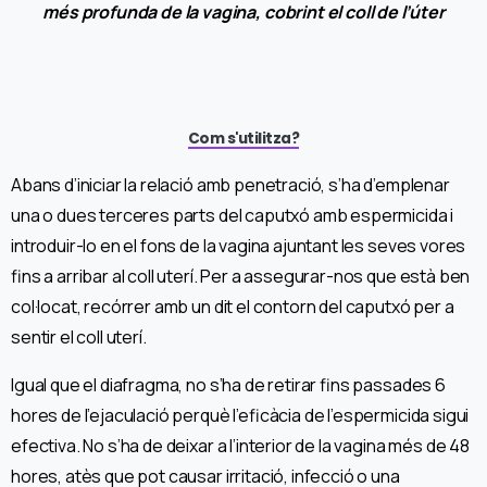
més profunda de la vagina, cobrint el coll de l’úter
Com s'utilitza?
Abans d’iniciar la relació amb penetració, s’ha d’emplenar
una o dues terceres parts del caputxó amb espermicida i
introduir-lo en el fons de la vagina ajuntant les seves vores
fins a arribar al coll uterí. Per a assegurar-nos que està ben
col·locat, recórrer amb un dit el contorn del caputxó per a
sentir el coll uterí.
Igual que el diafragma, no s’ha de retirar fins passades 6
hores de l’ejaculació perquè l’eficàcia de l’espermicida sigui
efectiva. No s’ha de deixar a l’interior de la vagina més de 48
hores, atès que pot causar irritació, infecció o una