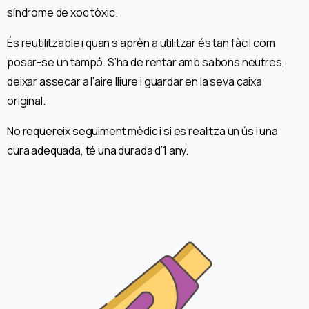
síndrome de xoc tòxic.
És reutilitzable i quan s’aprèn a utilitzar és tan fàcil com
posar-se un tampó. S’ha de rentar amb sabons neutres,
deixar assecar a l’aire lliure i guardar en la seva caixa
original.
No requereix seguiment mèdic i si es realitza un ús i una
cura adequada, té una durada d’1 any.