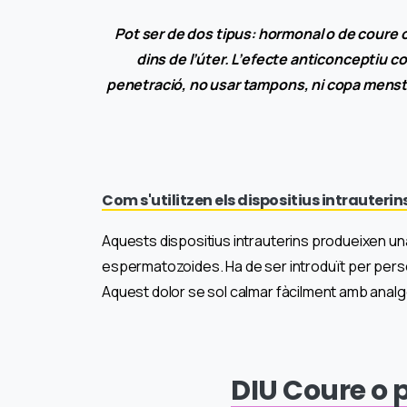
Pot ser de dos tipus: hormonal o de coure o
dins de l’úter. L’efecte anticonceptiu 
penetració, no usar tampons, ni copa menstru
Com s'utilitzen els dispositius intrauterin
Aquests dispositius intrauterins produeixen una 
espermatozoides. Ha de ser introduït per persona
Aquest dolor se sol calmar fàcilment amb analg
DIU Coure o 