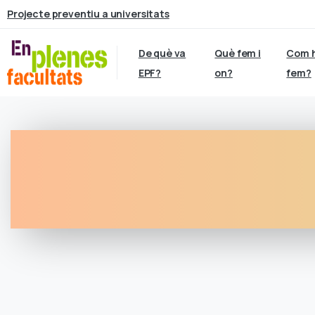
Projecte preventiu a universitats
De què va
Què fem i
Com 
EPF?
on?
fem?