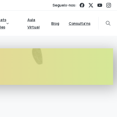
Segueix-nos:
tats
Aula
Blog
Consulta’ns
Searc
les
Virtual