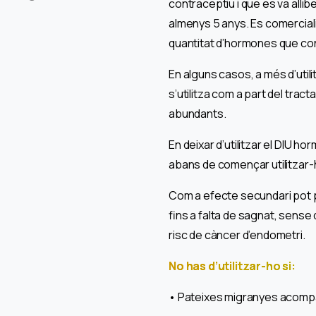
contraceptiu i que es va alli
almenys 5 anys. Es comercial
quantitat d’hormones que con
En alguns casos, a més d’uti
s’utilitza com a part del tra
abundants.
En deixar d’utilitzar el DIU ho
abans de començar utilitzar-
Com a efecte secundari pot pr
fins a falta de sagnat, sense 
risc de càncer d’endometri.
No has d’utilitzar-ho si:
• Pateixes migranyes acomp