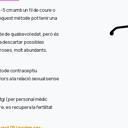
4-5 cm amb un fil de coure o
. Aquest mètode pot tenir una
e de qualsevol edat, però és
 a descartar possibles
roses, molt abundants,
mètode contraceptiu
iors a la relació sexual sense
tgi (per personal mèdic
re, es recupera la fertilitat
uest DIU poden ser: