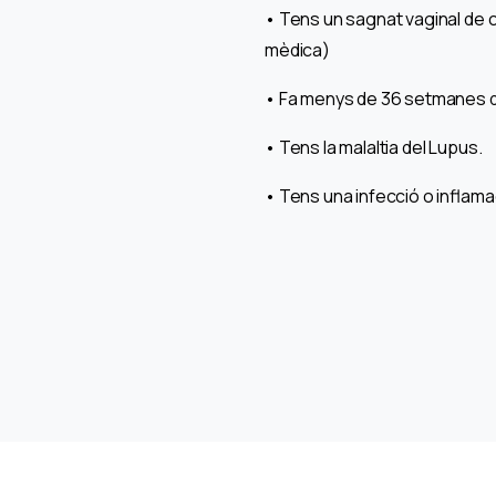
• Tens un sagnat vaginal de 
mèdica)
• Fa menys de 36 setmanes qu
• Tens la malaltia del Lupus.
• Tens una infecció o inflama