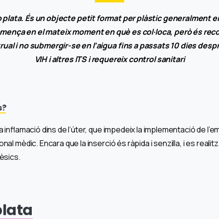
 plata. És un objecte petit format per plàstic generalment e
comença en el mateix moment en què es col·loca, però és re
al i no submergir-se en l’aigua fins a passats 10 dies despr
VIH i altres ITS i requereix control sanitari
s?
inflamació dins de l’úter, que impedeix la implementació de l’emb
l mèdic. Encara que la inserció és ràpida i senzilla, i es realit
èsics.
plata