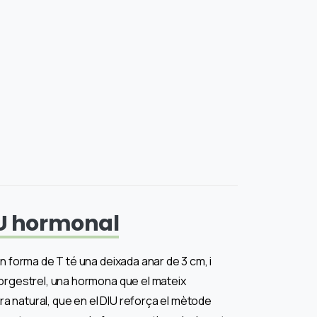
U hormonal
n forma de T té una deixada anar de 3 cm, i
norgestrel, una hormona que el mateix
 natural, que en el DIU reforça el mètode