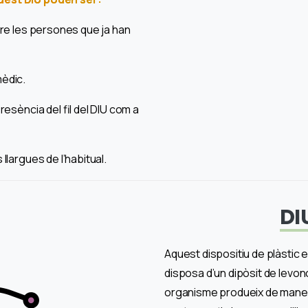
re les persones que ja han
èdic.
esència del fil del DIU com a
largues de l’habitual.
DI
Aquest dispositiu de plàstic e
disposa d’un dipòsit de levo
organisme produeix de manera