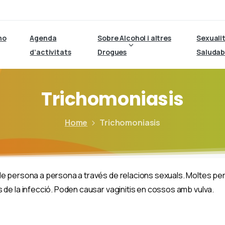
ho
Agenda
Sobre Alcohol i altres
Sexuali
d’activitats
Drogues
Saludab
Trichomoniasis
Home
Trichomoniasis
 de persona a persona a través de relacions sexuals. Moltes 
 de la infecció. Poden causar vaginitis en cossos amb vulva.