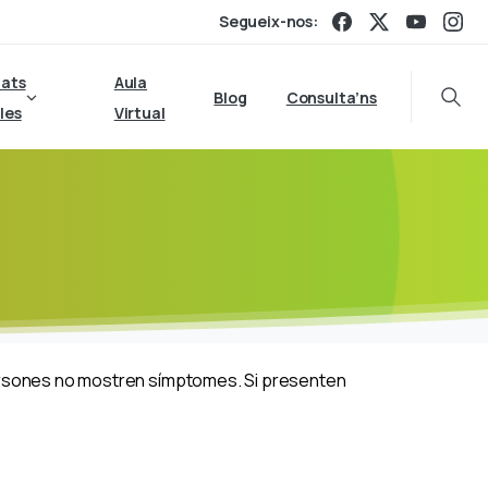
Segueix-nos:
tats
Aula
Blog
Consulta’ns
Searc
les
Virtual
persones no mostren símptomes. Si presenten