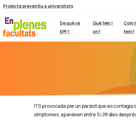
Projecte preventiu a universitats
De què va
Què fem i
Com 
EPF?
on?
fem?
ITS provocada per un paràsit que es contagia
símptomes, apareixen entre 5 i 28 dies després