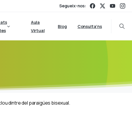
Segueix-nos:
tats
Aula
Blog
Consulta’ns
Searc
les
Virtual
lou dintre del paraigües bisexual.