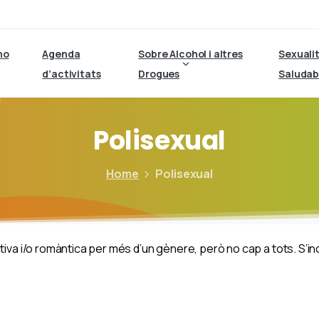
ho
Agenda
Sobre Alcohol i altres
Sexuali
d’activitats
Drogues
Saludab
Polisexual
Home
Polisexual
iva i/o romàntica per més d’un gènere, però no cap a tots. S’inc