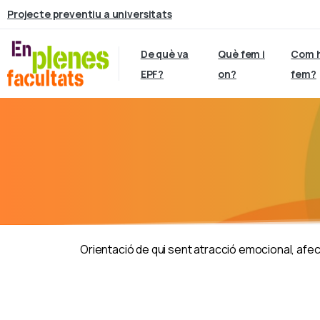
Projecte preventiu a universitats
De què va
Què fem i
Com 
EPF?
on?
fem?
Orientació de qui sent atracció emocional, afect