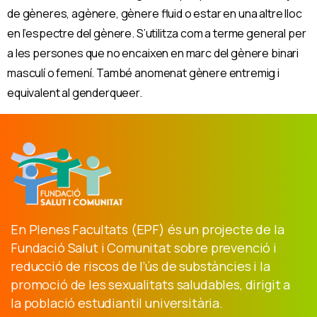
de gèneres, agènere, gènere fluid o estar en una altre lloc
en l’espectre del gènere. S’utilitza com a terme general per
a les persones que no encaixen en marc del gènere binari
masculí o femení. També anomenat gènere entremig i
equivalent al genderqueer.
En Plenes Facultats (EPF) és un projecte de la
Fundació Salut i Comunitat sobre prevenció i
reducció de riscos de l’ús de substàncies i la
promoció de les sexualitats saludables, dirigit a
la població estudiantil universitària.