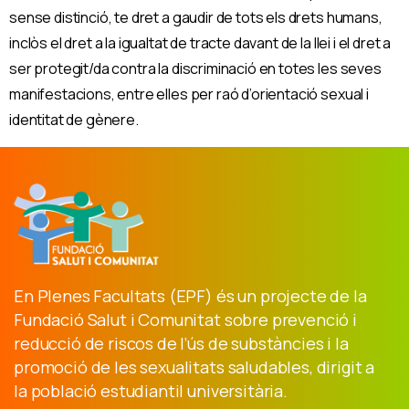
sense distinció, te dret a gaudir de tots els drets humans,
inclòs el dret a la igualtat de tracte davant de la llei i el dret a
ser protegit/da contra la discriminació en totes les seves
manifestacions, entre elles per raó d’orientació sexual i
identitat de gènere.
En Plenes Facultats (EPF) és un projecte de la
Fundació Salut i Comunitat sobre prevenció i
reducció de riscos de l’ús de substàncies i la
promoció de les sexualitats saludables, dirigit a
la població estudiantil universitària.