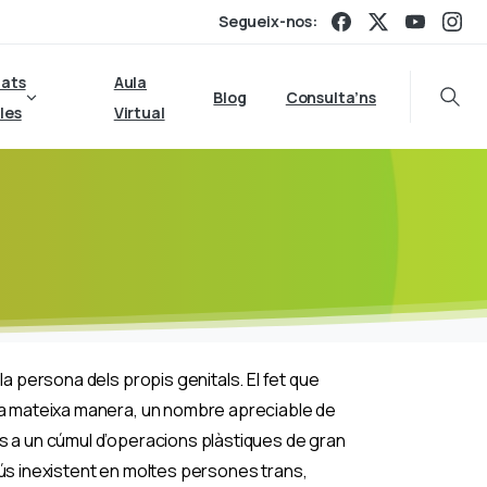
Segueix-nos:
tats
Aula
Blog
Consulta’ns
Searc
les
Virtual
la persona dels propis genitals. El fet que
 la mateixa manera, un nombre apreciable de
’s a un cúmul d’operacions plàstiques de gran
clús inexistent en moltes persones trans,