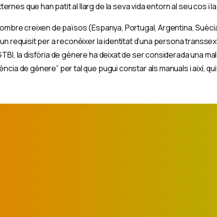
nes que han patit al llarg de la seva vida entorn al seu cos i la
 nombre creixen de països (Espanya, Portugal, Argentina, Suèci
n requisit per a reconèixer la identitat d’una persona transsexua
GTBI, la disfòria de gènere ha deixat de ser considerada una mal
ncia de gènere” per tal que pugui constar als manuals i així, qu
En Plenes Facultats (EPF) és un pro
de la Fundació Salut i Comunitat so
prevenció i reducció de riscos de l’ú
substàncies i la promoció de les
sexualitats saludables, dirigit a la p
estudiantil universitària.