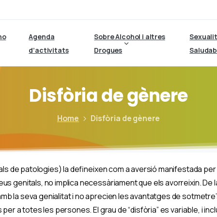
ho
Agenda
Sobre Alcohol i altres
Sexuali
d’activitats
Drogues
Saludab
Disfòria
de
gènere
Home
Disfòria de gènere
nals de patologies) la defineixen com a aversió manifestada per 
eus genitals, no implica necessàriament que els avorreixin. De
mb la seva genialitat i no aprecien les avantatges de sotmetre
per a totes les persones. El grau de “disfòria” es variable, i in