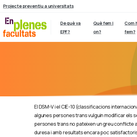
Projecte preventiu a universitats
De què va
Què fem i
Com 
EPF?
on?
fem?
El DSM-V i el CIE-10 (classificacions internacio
algunes persones trans vulguin modificar els s
persones trans no pateixen un greu conflicte a
duresa i amb resultats encara poc satisfactoris 