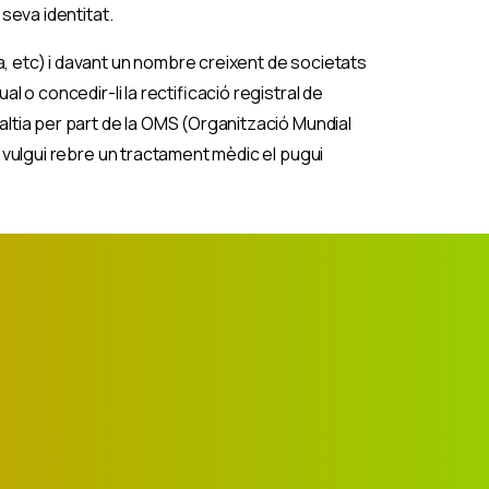
 seva identitat.
a, etc) i davant un nombre creixent de societats
l o concedir-li la rectificació registral de
altia per part de la OMS (Organització Mundial
i vulgui rebre un tractament mèdic el pugui
jecte
bre
s de
oblació