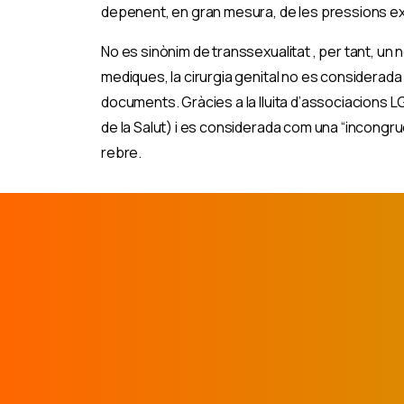
depenent, en gran mesura, de les pressions exter
No es sinònim de transsexualitat , per tant, un
mediques, la cirurgia genital no es considerada u
documents. Gràcies a la lluita d’associacions L
de la Salut) i es considerada com una “incongruè
rebre.