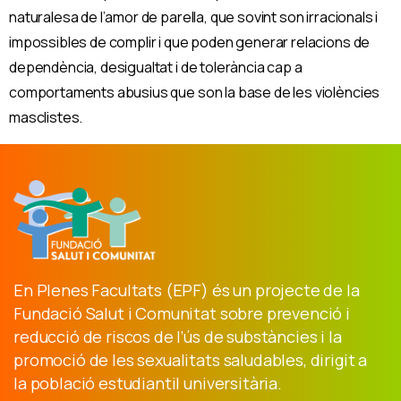
naturalesa de l’amor de parella, que sovint son irracionals i
impossibles de complir i que poden generar relacions de
dependència, desigualtat i de tolerància cap a
comportaments abusius que son la base de les violències
masclistes.
En Plenes Facultats (EPF) és un projecte de la
Fundació Salut i Comunitat sobre prevenció i
reducció de riscos de l’ús de substàncies i la
promoció de les sexualitats saludables, dirigit a
la població estudiantil universitària.